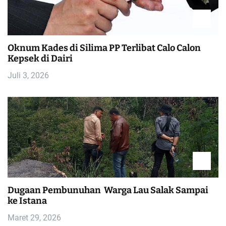
i
p
o
Oknum Kades di Silima PP Terlibat Calo Calon
Kepsek di Dairi
s
Juli 3, 2026
Dugaan Pembunuhan Warga Lau Salak Sampai
ke Istana
Maret 29, 2026