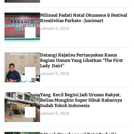
Milineal Padati Natal Okumene & Festival
Kreativitas Parbato -Junimart
Januari 5, 2024
Datangi Kejatisu Pertanyakan Kasus
Bagian Umum Yang Libatkan “The First
Lady Dairi”
Januari 5, 2024
Yang Kecil Begini Jadi Urusan Rakyat,
Beliau Mungkin Super Sibuk Kabarnya
Sudah Tokoh Indonesia
Januari 5, 2024