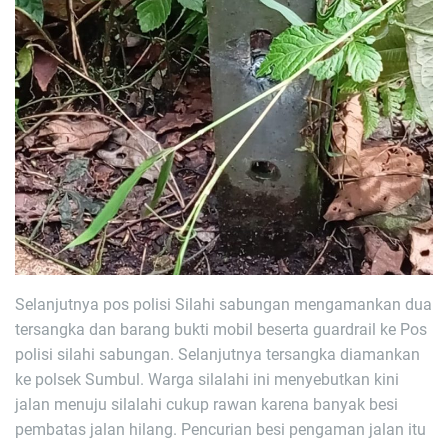
Selanjutnya pos polisi Silahi sabungan mengamankan dua
tersangka dan barang bukti mobil beserta guardrail ke Pos
polisi silahi sabungan. Selanjutnya tersangka diamankan
ke polsek Sumbul. Warga silalahi ini menyebutkan kini
jalan menuju silalahi cukup rawan karena banyak besi
pembatas jalan hilang. Pencurian besi pengaman jalan itu