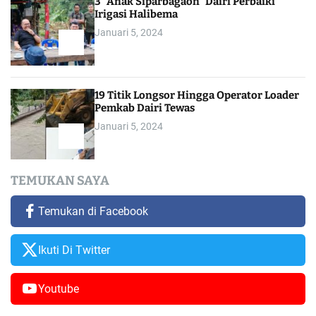
3 “Anak Siparbagaon” Dairi Perbaiki
Irigasi Halibema
Januari 5, 2024
19 Titik Longsor Hingga Operator Loader
Pemkab Dairi Tewas
Januari 5, 2024
TEMUKAN SAYA
Temukan di Facebook
Ikuti Di Twitter
Youtube