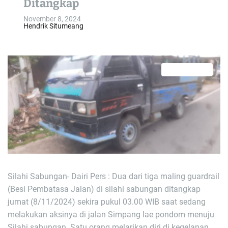
Ditangkap
o
November 8, 2024
l
Hendrik Situmeang
o
r
m
o
2 min read
d
E
s
e
t
i
m
a
t
e
d
r
e
a
d
t
i
Silahi Sabungan- Dairi Pers : Dua dari tiga maling guardrail
m
e
(Besi Pembatasa Jalan) di silahi sabungan ditangkap
jumat (8/11/2024) sekira pukul 03.00 WIB saat sedang
melakukan aksinya di jalan Simpang lae pondom menuju
Silahi sabungan. Satu orang melarikan diri di kegelapan