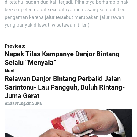
diketahui sudah dua kali terjadi. Pihaknya berharap pihak
berkompeten dapat secepatnya memasang kembali besi
pengaman karena jalur tersebut merupakan jalur rawan
yang banyak dilewati wisatawan. (Hen)
Previous:
N
Napak Tilas Kampanye Danjor Bintang
a
Selalu “Menyala”
Next:
v
Relawan Danjor Bintang Perbaiki Jalan
i
Sarintonu- Lau Pangguh, Buluh Rintang-
Juma Gerat
g
Anda Mungkin Suka
a
s