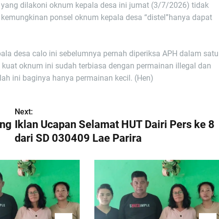
yang dilakoni oknum kepala desa ini jumat (3/7/2026) tidak
n kemungkinan ponsel oknum kepala desa “distel”hanya dapat
ala desa calo ini sebelumnya pernah diperiksa APH dalam satu
 kuat oknum ini sudah terbiasa dengan permainan illegal dan
ah ini baginya hanya permainan kecil. (Hen)
Next:
ang
Iklan Ucapan Selamat HUT Dairi Pers ke 8
dari SD 030409 Lae Parira