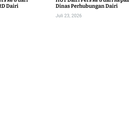
rs ke 8 dari
HUT Dairi Pers ke 8 dari Kepal
D Dairi
Dinas Perhubungan Dairi
Juli 23, 2026