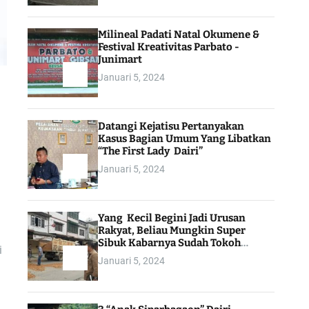
Milineal Padati Natal Okumene &
Festival Kreativitas Parbato -
Junimart
Januari 5, 2024
Datangi Kejatisu Pertanyakan
Kasus Bagian Umum Yang Libatkan
“The First Lady Dairi”
Januari 5, 2024
Yang Kecil Begini Jadi Urusan
Rakyat, Beliau Mungkin Super
Sibuk Kabarnya Sudah Tokoh
i
Indonesia
Januari 5, 2024