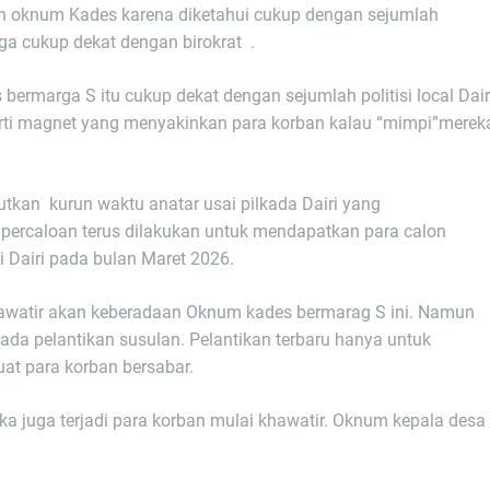
an oknum Kades karena diketahui cukup dengan sejumlah
uga cukup dekat dengan birokrat .
ermarga S itu cukup dekat dengan sejumlah politisi local Dair
perti magnet yang menyakinkan para korban kalau “mimpi”merek
utkan kurun waktu anatar usai pilkada Dairi yang
percaloan terus dilakukan untuk mendapatkan para calon
i Dairi pada bulan Maret 2026.
 khawatir akan keberadaan Oknum kades bermarag S ini. Namun
ada pelantikan susulan. Pelantikan terbaru hanya untuk
at para korban bersabar.
a juga terjadi para korban mulai khawatir. Oknum kepala desa