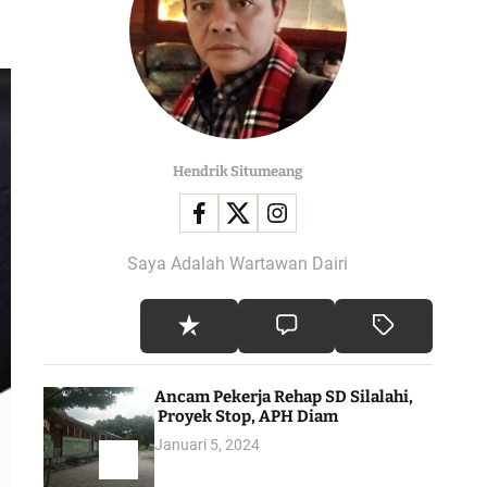
l
o
r
m
o
d
e
Hendrik Situmeang
Saya Adalah Wartawan Dairi
Ancam Pekerja Rehap SD Silalahi,
Proyek Stop, APH Diam
Januari 5, 2024