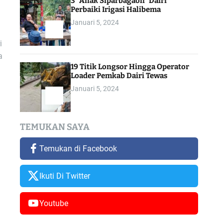
3 “Anak Siparbagaon” Dairi
Perbaiki Irigasi Halibema
Januari 5, 2024
i
a
19 Titik Longsor Hingga Operator
Loader Pemkab Dairi Tewas
Januari 5, 2024
TEMUKAN SAYA
Temukan di Facebook
Ikuti Di Twitter
Youtube