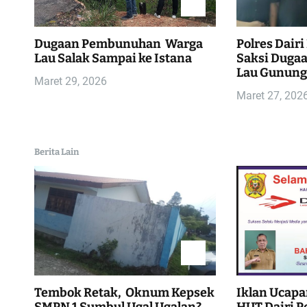
a
s
Dugaan Pembunuhan Warga
Polres Dairi
i
Lau Salak Sampai ke Istana
Saksi Duga
Lau Gunun
Maret 29, 2026
p
Maret 27, 202
o
s
Berita Lain
Tembok Retak, Oknum Kepsek
Iklan Ucapa