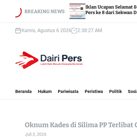
S
PN 1
Iklan Ucapan Selamat & Sukses HUT Dairi
k
BREAKING NEWS
Pers ke 8 dari Sekwan DPRD Dairi
i
p
Kamis, Agustus 6 2026
2
:
38
:
29
AM
t
o
c
o
n
t
D
e
A
n
I
Beranda
Hukum
Pariwisata
Peristiwa
Politik
Sosi
t
R
I
P
E
Oknum Kades di Silima PP Terlibat C
R
S
Juli 3, 2026