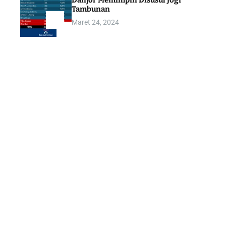
Danjor Memimpin Disusul Jogi
Tambunan
Maret 24, 2024
5