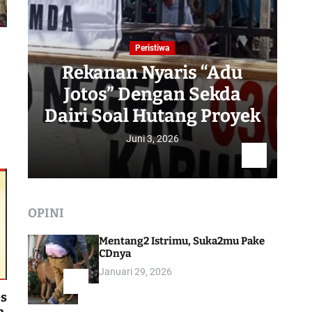
Peristiwa
Rekanan Nyaris “Adu
Jotos” Dengan Sekda
R
Dairi Soal Hutang Proyek
Juni 3, 2026
OPINI
Mentang2 Istrimu, Suka2mu Pake
CDnya
Januari 29, 2026
1
es