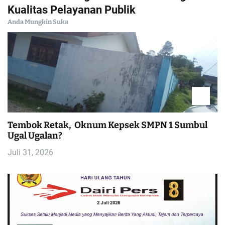
i
Kualitas Pelayanan Publik
Anda Mungkin Suka
g
a
s
i
p
Tembok Retak, Oknum Kepsek SMPN 1 Sumbul
Ugal Ugalan?
o
Juli 31, 2026
s