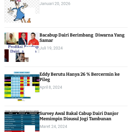
Januari 20, 2026
2
Bacabup Dairi Berimbang Diwarna Yang
Samar
Juli 19, 2024
3
Eddy Berutu Hanya 26 % Bercermin ke
Pileg
April 8, 2024
4
Survey Awal Bakal Cabup Dairi Danjor
Memimpin Disusul Jogi Tambunan
Maret 24, 2024