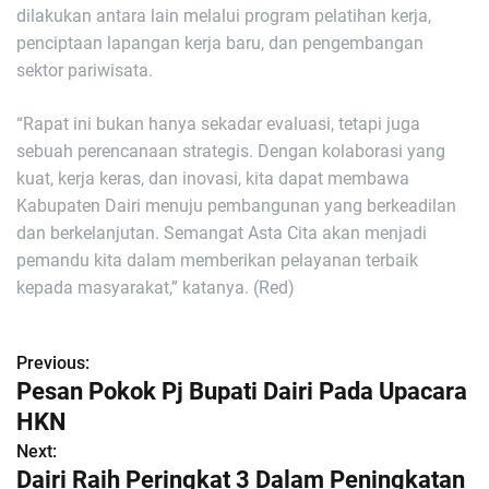
dilakukan antara lain melalui program pelatihan kerja,
penciptaan lapangan kerja baru, dan pengembangan
sektor pariwisata.
“Rapat ini bukan hanya sekadar evaluasi, tetapi juga
sebuah perencanaan strategis. Dengan kolaborasi yang
kuat, kerja keras, dan inovasi, kita dapat membawa
Kabupaten Dairi menuju pembangunan yang berkeadilan
dan berkelanjutan. Semangat Asta Cita akan menjadi
pemandu kita dalam memberikan pelayanan terbaik
kepada masyarakat,” katanya. (Red)
Previous:
N
Pesan Pokok Pj Bupati Dairi Pada Upacara
a
HKN
Next:
v
Dairi Raih Peringkat 3 Dalam Peningkatan