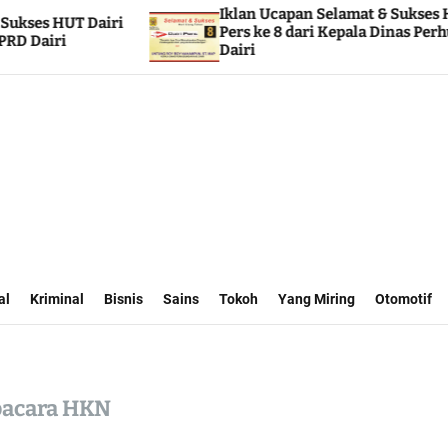
Iklan Ucapan Selamat & Sukses HUT Dairi
Pers ke 8 dari Kepala Dinas Perhubungan
Dairi
al
Kriminal
Bisnis
Sains
Tokoh
Yang Miring
Otomotif
Upacara HKN