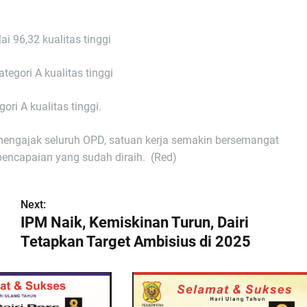
i 96,32 kualitas tinggi
tegori A kualitas tinggi
ri A kualitas tinggi.
 mengajak seluruh OPD, satuan kerja semakin bersemangat
pencapaian yang sudah diraih. (Red)
Next:
IPM Naik, Kemiskinan Turun, Dairi
Tetapkan Target Ambisius di 2025