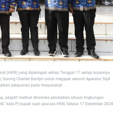
onal (HKN) yang diperingati setiap Tanggal 17 setiap bulannya
i, Surung Charles Bantjin untuk megajak seluruh Aparatur Sipil
gkatkan pelayanan pada masyarakat.
kap, adaptif melihat dinamika perubahan situasi lingkungan
N,” kata Pj bupati saat upacara HKN, Selasa 17 Desember 2024