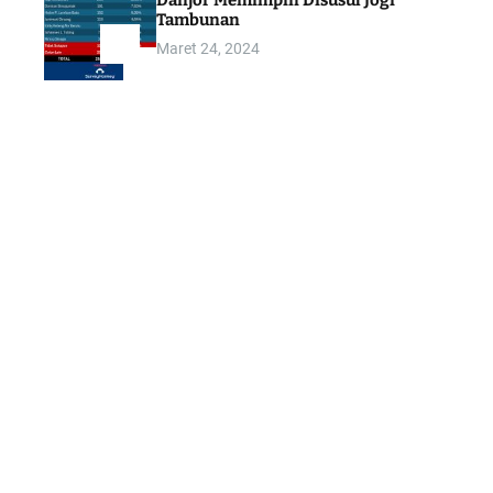
Danjor Memimpin Disusul Jogi
Tambunan
Maret 24, 2024
5