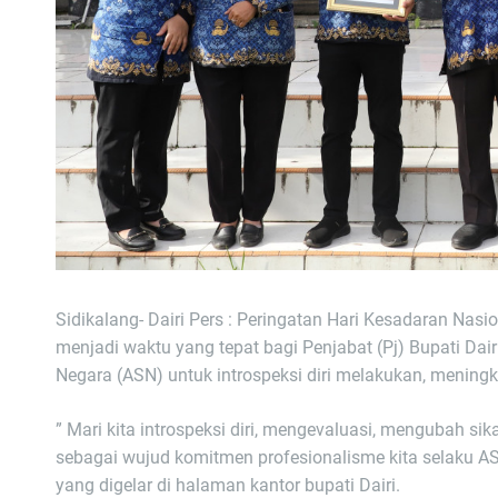
Sidikalang- Dairi Pers : Peringatan Hari Kesadaran Nasi
menjadi waktu yang tepat bagi Penjabat (Pj) Bupati Dair
Negara (ASN) untuk introspeksi diri melakukan, menin
” Mari kita introspeksi diri, mengevaluasi, mengubah si
sebagai wujud komitmen profesionalisme kita selaku AS
yang digelar di halaman kantor bupati Dairi.