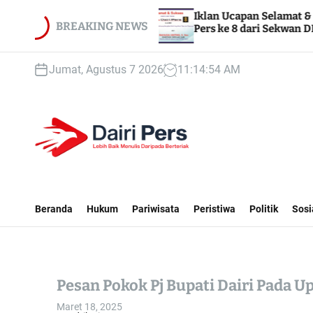
S
1
Iklan Ucapan Selamat & Sukses HUT Dairi
k
BREAKING NEWS
Pers ke 8 dari Sekwan DPRD Dairi
i
p
Jumat, Agustus 7 2026
11
:
14
:
56
AM
t
o
c
o
n
t
D
e
A
n
I
Beranda
Hukum
Pariwisata
Peristiwa
Politik
Sosi
t
R
I
P
E
Pesan Pokok Pj Bupati Dairi Pada 
R
S
Maret 18, 2025