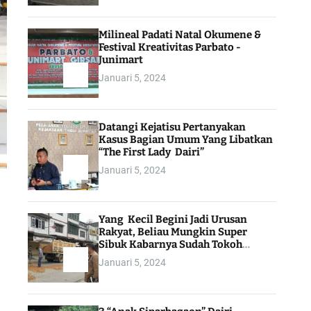
Milineal Padati Natal Okumene &
Festival Kreativitas Parbato -
Junimart
Januari 5, 2024
Datangi Kejatisu Pertanyakan
Kasus Bagian Umum Yang Libatkan
“The First Lady Dairi”
Januari 5, 2024
Yang Kecil Begini Jadi Urusan
Rakyat, Beliau Mungkin Super
Sibuk Kabarnya Sudah Tokoh
Indonesia
Januari 5, 2024