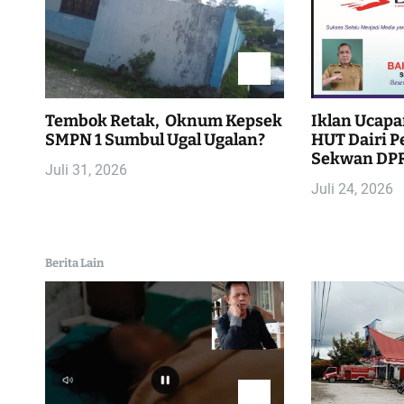
g
a
s
Tembok Retak, Oknum Kepsek
Iklan Ucapa
i
SMPN 1 Sumbul Ugal Ugalan?
HUT Dairi Pe
Sekwan DPR
Juli 31, 2026
p
Juli 24, 2026
o
s
Berita Lain