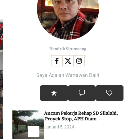
l
o
r
m
o
d
e
Hendrik Situmeang
Saya Adalah Wartawan Dairi
Ancam Pekerja Rehap SD Silalahi,
Proyek Stop, APH Diam
Januari 5, 2024