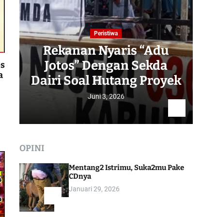
Peristiwa
Rekanan Nyaris “Adu
Jotos” Dengan Sekda
R
es
a
Dairi Soal Hutang Proyek
Juni 3, 2026
OPINI
Mentang2 Istrimu, Suka2mu Pake
CDnya
Januari 29, 2026
1