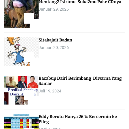
Mentang2 Istrimu, Suka2mu Pake CDnya
Januari 29, 2026
1
Sitakajuit Badan
Januari 20, 2026
2
Bacabup Dairi Berimbang Diwarna Yang
Samar
Juli 19, 2024
3
Eddy Berutu Hanya 26 % Bercermin ke
Pileg