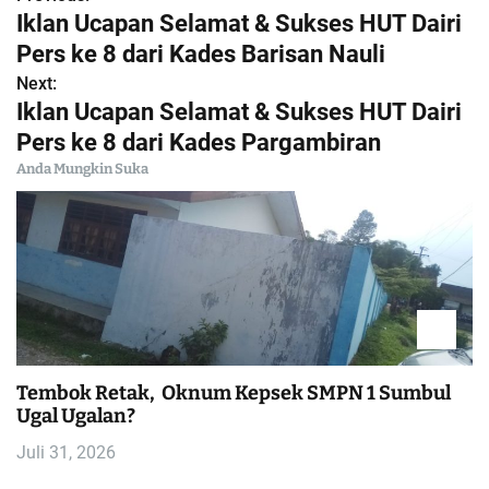
N
Iklan Ucapan Selamat & Sukses HUT Dairi
a
Pers ke 8 dari Kades Barisan Nauli
Next:
v
Iklan Ucapan Selamat & Sukses HUT Dairi
i
Pers ke 8 dari Kades Pargambiran
Anda Mungkin Suka
g
a
s
i
p
Tembok Retak, Oknum Kepsek SMPN 1 Sumbul
Ugal Ugalan?
o
Juli 31, 2026
s