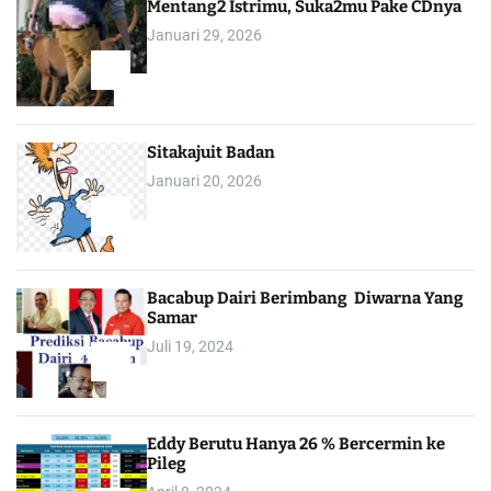
Mentang2 Istrimu, Suka2mu Pake CDnya
Januari 29, 2026
1
Sitakajuit Badan
Januari 20, 2026
2
Bacabup Dairi Berimbang Diwarna Yang
Samar
Juli 19, 2024
3
Eddy Berutu Hanya 26 % Bercermin ke
Pileg