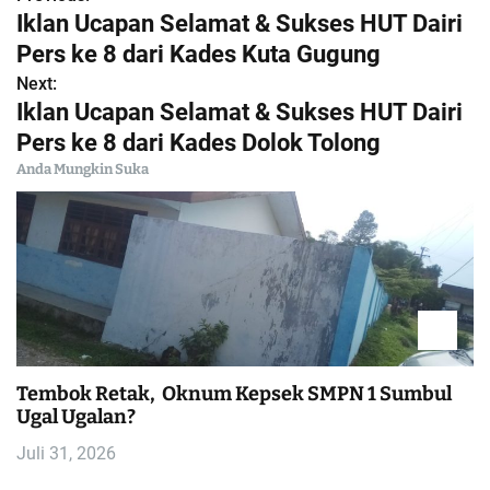
N
Iklan Ucapan Selamat & Sukses HUT Dairi
a
Pers ke 8 dari Kades Kuta Gugung
Next:
v
Iklan Ucapan Selamat & Sukses HUT Dairi
i
Pers ke 8 dari Kades Dolok Tolong
Anda Mungkin Suka
g
a
s
i
p
Tembok Retak, Oknum Kepsek SMPN 1 Sumbul
Ugal Ugalan?
o
Juli 31, 2026
s