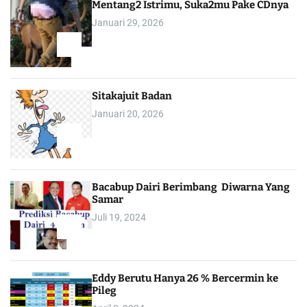
Mentang2 Istrimu, Suka2mu Pake CDnya
Januari 29, 2026
1
Sitakajuit Badan
Januari 20, 2026
2
Bacabup Dairi Berimbang Diwarna Yang
Samar
Juli 19, 2024
3
Eddy Berutu Hanya 26 % Bercermin ke
Pileg