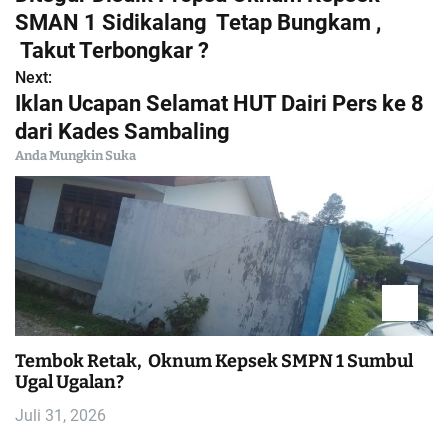
a
SMAN 1 Sidikalang Tetap Bungkam ,
Takut Terbongkar ?
v
Next:
i
Iklan Ucapan Selamat HUT Dairi Pers ke 8
dari Kades Sambaling
g
Anda Mungkin Suka
a
s
i
p
o
Tembok Retak, Oknum Kepsek SMPN 1 Sumbul
Ugal Ugalan?
s
Juli 31, 2026