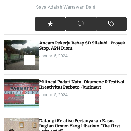
Saya Adalah Wartawan Dairi
Ancam Pekerja Rehap SD Silalahi, Proyek
Stop, APH Diam
Januari 5, 2024
Milineal Padati Natal Okumene & Festival
Kreativitas Parbato -Junimart
Januari 5, 2024
Datangi Kejatisu Pertanyakan Kasus
Bagian Umum Yang Libatkan “The First