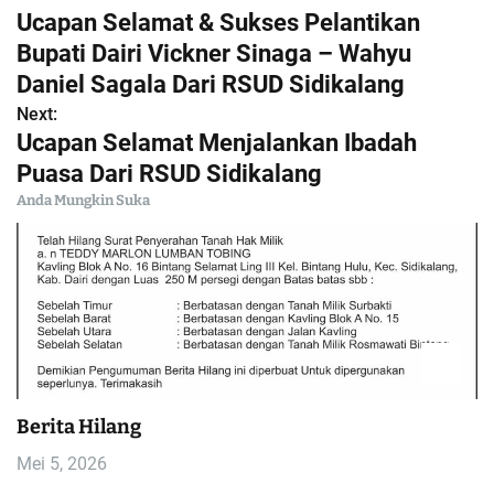
N
Ucapan Selamat & Sukses Pelantikan
a
Bupati Dairi Vickner Sinaga – Wahyu
Daniel Sagala Dari RSUD Sidikalang
v
Next:
i
Ucapan Selamat Menjalankan Ibadah
Puasa Dari RSUD Sidikalang
g
Anda Mungkin Suka
a
s
i
p
o
Berita Hilang
Mei 5, 2026
s