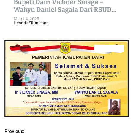
Bupati Dairi Vickner Sinaga –
o
Wahyu Daniel Sagala Dari RSUD
l
Sidikalang
o
Maret 4, 2025
Hendrik Situmeang
r
m
o
d
e
0 min read
E
s
t
i
m
a
t
e
d
r
e
a
d
t
i
m
e
Previous: