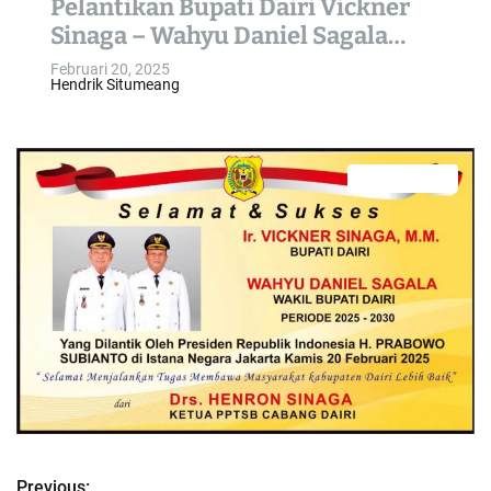
Pelantikan Bupati Dairi Vickner
o
Sinaga – Wahyu Daniel Sagala
l
dari Ketua PPTSB Cab. Dairi
o
Februari 20, 2025
Hendrik Situmeang
r
m
o
d
e
0 min read
E
s
t
i
m
a
t
e
d
r
e
a
d
t
i
m
e
Previous: