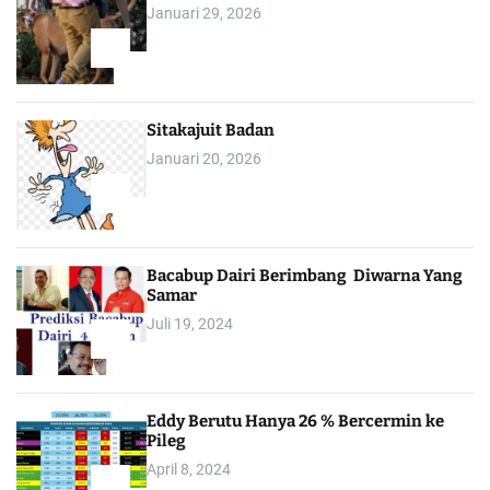
Januari 29, 2026
1
Sitakajuit Badan
Januari 20, 2026
2
Bacabup Dairi Berimbang Diwarna Yang
Samar
Juli 19, 2024
3
Eddy Berutu Hanya 26 % Bercermin ke
Pileg
April 8, 2024