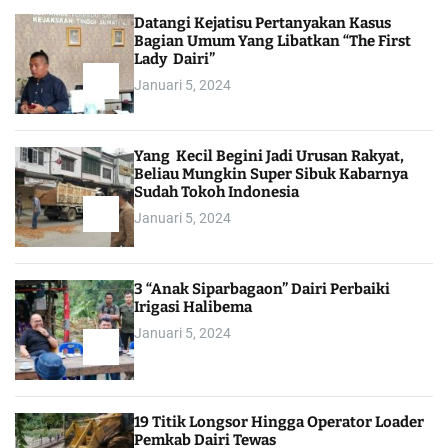
Datangi Kejatisu Pertanyakan Kasus
Bagian Umum Yang Libatkan “The First
Lady Dairi”
Januari 5, 2024
Yang Kecil Begini Jadi Urusan Rakyat,
Beliau Mungkin Super Sibuk Kabarnya
Sudah Tokoh Indonesia
Januari 5, 2024
3 “Anak Siparbagaon” Dairi Perbaiki
Irigasi Halibema
Januari 5, 2024
19 Titik Longsor Hingga Operator Loader
Pemkab Dairi Tewas