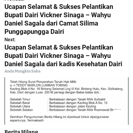
N
Ucapan Selamat & Sukses Pelantikan
a
Bupati Dairi Vickner Sinaga – Wahyu
Daniel Sagala dari Camat Silima
v
Punggapungga Dairi
i
Next:
Ucapan Selamat & Sukses Pelantikan
g
Bupati Dairi Vickner Sinaga – Wahyu
a
Daniel Sagala dari kadis Kesehatan Dairi
Anda Mungkin Suka
s
i
p
o
s
Berita Hilang