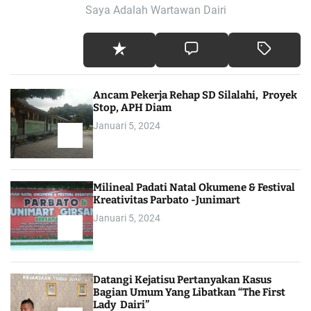
Saya Adalah Wartawan Dairi
Ancam Pekerja Rehap SD Silalahi, Proyek
Stop, APH Diam
Januari 5, 2024
Milineal Padati Natal Okumene & Festival
Kreativitas Parbato -Junimart
Januari 5, 2024
Datangi Kejatisu Pertanyakan Kasus
Bagian Umum Yang Libatkan “The First
Lady Dairi”