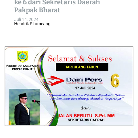
ke 6 dari Sekretaris Daerah
o
Pakpak Bharat
l
o
Juli 14, 2024
Hendrik Situmeang
r
m
o
d
e