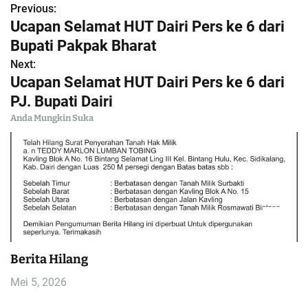
Previous:
N
Ucapan Selamat HUT Dairi Pers ke 6 dari
a
Bupati Pakpak Bharat
Next:
v
Ucapan Selamat HUT Dairi Pers ke 6 dari
i
PJ. Bupati Dairi
Anda Mungkin Suka
g
a
s
i
p
Berita Hilang
o
Mei 5, 2026