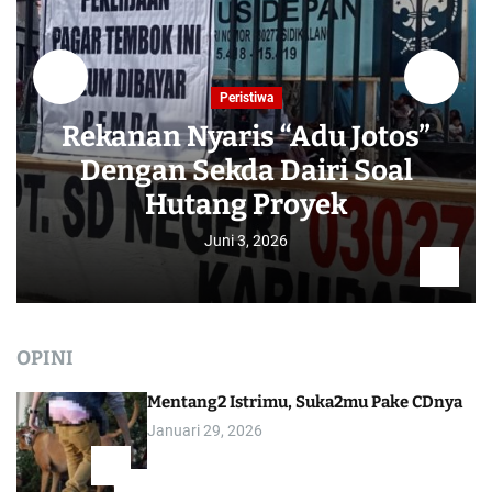
Peristiwa
Rekanan Nyaris “Adu Jotos”
Dengan Sekda Dairi Soal
Hutang Proyek
Juni 3, 2026
OPINI
Mentang2 Istrimu, Suka2mu Pake CDnya
Januari 29, 2026
1