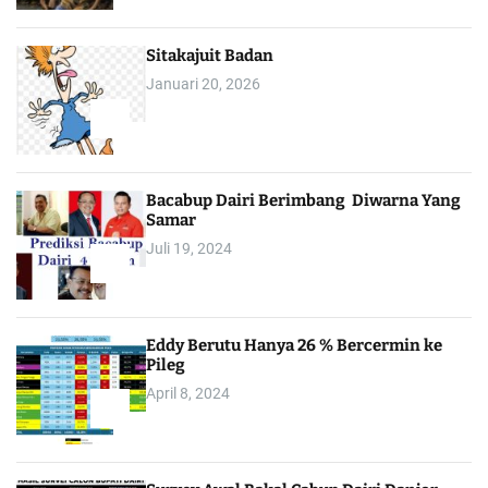
Sitakajuit Badan
Januari 20, 2026
2
Bacabup Dairi Berimbang Diwarna Yang
Samar
Juli 19, 2024
3
Eddy Berutu Hanya 26 % Bercermin ke
Pileg
April 8, 2024
4