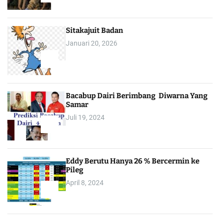
1
Sitakajuit Badan
Januari 20, 2026
2
Bacabup Dairi Berimbang Diwarna Yang
Samar
Juli 19, 2024
3
Eddy Berutu Hanya 26 % Bercermin ke
Pileg
April 8, 2024
4