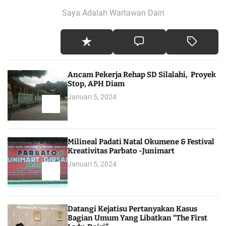
Saya Adalah Wartawan Dairi
Ancam Pekerja Rehap SD Silalahi, Proyek
Stop, APH Diam
Januari 5, 2024
Milineal Padati Natal Okumene & Festival
Kreativitas Parbato -Junimart
Januari 5, 2024
Datangi Kejatisu Pertanyakan Kasus
Bagian Umum Yang Libatkan “The First