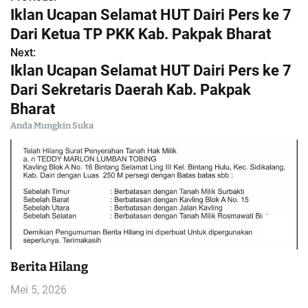
N
Iklan Ucapan Selamat HUT Dairi Pers ke 7
a
Dari Ketua TP PKK Kab. Pakpak Bharat
Next:
v
Iklan Ucapan Selamat HUT Dairi Pers ke 7
i
Dari Sekretaris Daerah Kab. Pakpak
Bharat
g
Anda Mungkin Suka
a
s
i
p
o
Berita Hilang
Mei 5, 2026
s