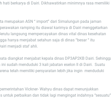
hati berkarya di Dairi. Dikhawatirkan minimnya rasa memiliki
ta merupakan ASN “ import” dari Simalungun pada jaman
perawakan ramping itu diawal karirnya di Dairi menggetarkan
 Berutu langsung mempercayakan dinas vital dinas kesehatan
gga hanya menjabat setahun saja di dinas “besar “ itu
airi menjadi staf ahli.
mata diangkat menjabat kepala dinas DP3AP2KB Dairi. Sehingg
ini sudah menduduki 3 kali jabatan eselon II di Dairi. Suatu
na telah memiliki persyaratan lebih jika ingin menduduki
al pemerintahan Vickner- Wahyu dinas dapat menunjukkan
us untuk perbaikan dan tidak lagi mengingat indahnya “sesuatu”