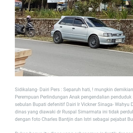
Sidikalang- Dairi Pers : Separuh hati, ! mungkin demik
Perempuan Perlindungan Anak pengendalian penduduk 
sebulan Bupati defenitif Dairi Ir Vickner Sinaga- Wahyu 
dinas yang diawaki dr Ruspal Simarmata ini tidak perd
dengan foto Charles Bantjin dan Istri sebagai pejabat B