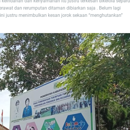
 keindahan dan kenyamanan itu justru terkesan dikelola separ
 terawat dan rerumputan ditaman dibiarkan saja . Belum lagi
 ini justru menimbulkan kesan jorok sekaan “menghutankan”