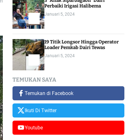
3 “Anak Siparbagaon” Dairi
uh
Perbaiki Irigasi Halibema
Januari 5, 2024
19 Titik Longsor Hingga Operator
Loader Pemkab Dairi Tewas
Januari 5, 2024
TEMUKAN SAYA
Temukan di Facebook
Ikuti Di Twitter
Youtube