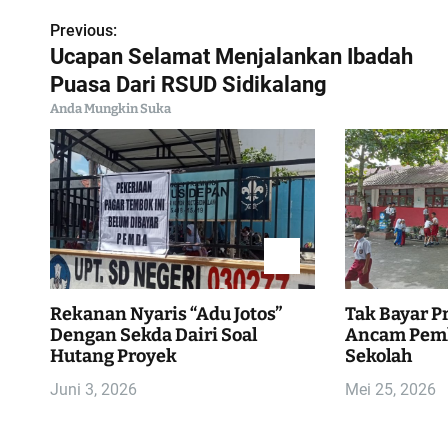
Previous:
N
Ucapan Selamat Menjalankan Ibadah
a
Puasa Dari RSUD Sidikalang
Anda Mungkin Suka
v
i
g
a
s
Rekanan Nyaris “Adu Jotos”
Tak Bayar P
i
Dengan Sekda Dairi Soal
Ancam Pemk
Hutang Proyek
Sekolah
p
Juni 3, 2026
Mei 25, 2026
o