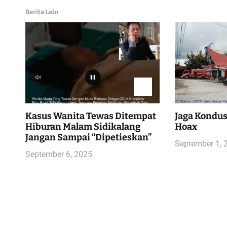
s
Berita Lain
Kasus Wanita Tewas Ditempat
Jaga Kondusi
Hiburan Malam Sidikalang
Hoax
Jangan Sampai “Dipetieskan”
September 1, 
September 6, 2025