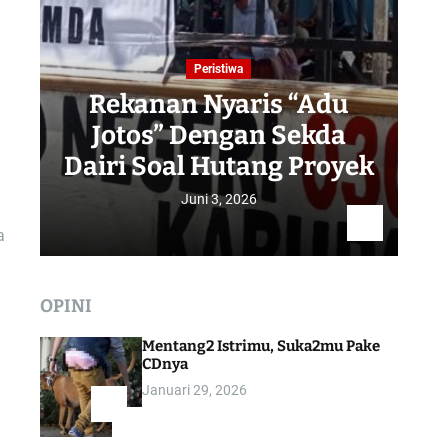
Peristiwa
Rekanan Nyaris “Adu
Jotos” Dengan Sekda
R
Dairi Soal Hutang Proyek
Juni 3, 2026
a
OPINI
Mentang2 Istrimu, Suka2mu Pake
CDnya
Januari 29, 2026
1