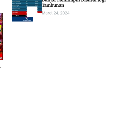
Danjor Memimpin Disusul Jogi
Tambunan
Maret 24, 2024
5
–