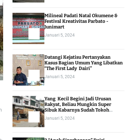
Milineal Padati Natal Okumene &
Festival Kreativitas Parbato -
Junimart
Januari 5, 2024
Datangi Kejatisu Pertanyakan
Kasus Bagian Umum Yang Libatkan
“The First Lady Dairi”
Januari 5, 2024
Yang Kecil Begini Jadi Urusan
Rakyat, Beliau Mungkin Super
n
Sibuk Kabarnya Sudah Tokoh
Indonesia
Januari 5, 2024