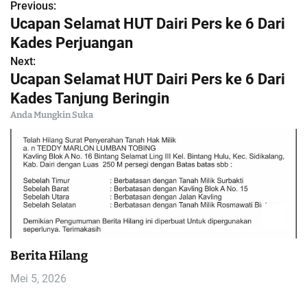
Previous:
N
Ucapan Selamat HUT Dairi Pers ke 6 Dari
a
Kades Perjuangan
Next:
v
Ucapan Selamat HUT Dairi Pers ke 6 Dari
i
Kades Tanjung Beringin
Anda Mungkin Suka
g
a
s
i
p
Berita Hilang
o
Mei 5, 2026
s