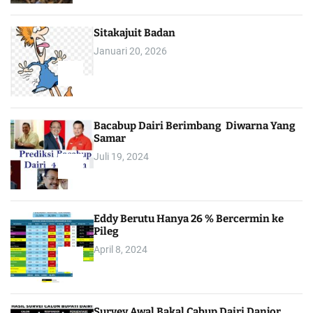
Sitakajuit Badan
Januari 20, 2026
2
Bacabup Dairi Berimbang Diwarna Yang
Samar
Juli 19, 2024
3
Eddy Berutu Hanya 26 % Bercermin ke
Pileg
April 8, 2024
4
Survey Awal Bakal Cabup Dairi Danjor