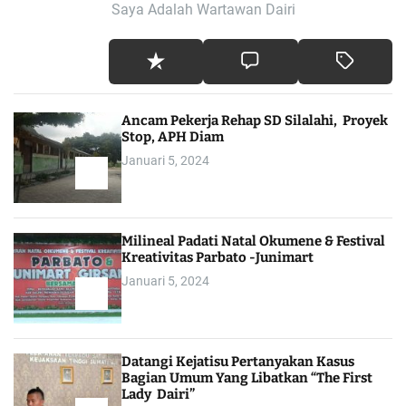
Saya Adalah Wartawan Dairi
Ancam Pekerja Rehap SD Silalahi, Proyek
Stop, APH Diam
Januari 5, 2024
Milineal Padati Natal Okumene & Festival
Kreativitas Parbato -Junimart
Januari 5, 2024
Datangi Kejatisu Pertanyakan Kasus
Bagian Umum Yang Libatkan “The First
Lady Dairi”