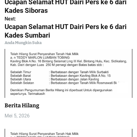
Ucapan Selamat HUT Dairi Pers ke 6 dari
a
Kades Siboras
Next:
v
Ucapan Selamat HUT Dairi Pers ke 6 dari
i
Kades Sumbari
Anda Mungkin Suka
g
a
s
i
p
Berita Hilang
o
Mei 5, 2026
s