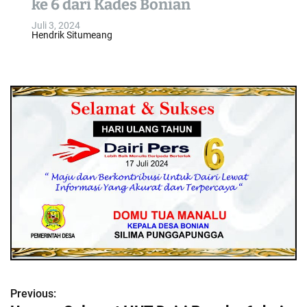
ke 6 dari Kades Bonian
o
Juli 3, 2024
l
Hendrik Situmeang
o
r
m
o
d
e
Previous:
N