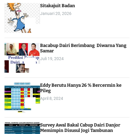
Sitakajuit Badan
Januari 20, 2026
2
Bacabup Dairi Berimbang Diwarna Yang
Samar
Juli 19, 2024
3
Eddy Berutu Hanya 26 % Bercermin ke
Pileg
April 8, 2024
4
Survey Awal Bakal Cabup Dairi Danjor
Memimpin Disusul Jogi Tambunan