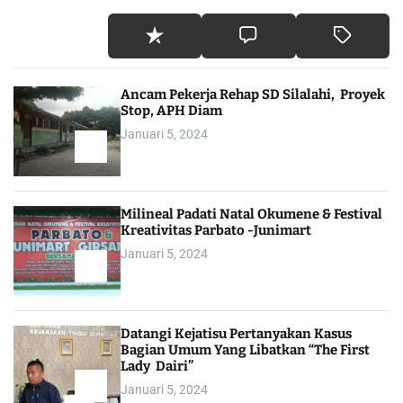
Ancam Pekerja Rehap SD Silalahi, Proyek
Stop, APH Diam
Januari 5, 2024
Milineal Padati Natal Okumene & Festival
Kreativitas Parbato -Junimart
Januari 5, 2024
Datangi Kejatisu Pertanyakan Kasus
Bagian Umum Yang Libatkan “The First
Lady Dairi”
Januari 5, 2024