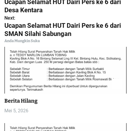
Ucapan Selamat HUT Dairi Pers ke 6 dari
a
Desa Kentara
Next:
v
Ucapan Selamat HUT Dairi Pers ke 6 dari
i
SMAN Silahi Sabungan
Anda Mungkin Suka
g
a
s
i
p
Berita Hilang
o
Mei 5, 2026
s