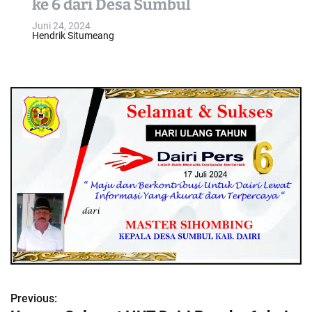
ke 6 dari Desa Sumbul
o
Juni 24, 2024
l
Hendrik Situmeang
o
r
m
o
d
e
Previous:
N