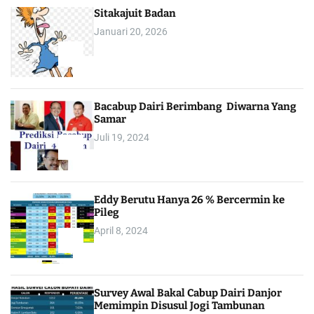
Sitakajuit Badan
Januari 20, 2026
2
Bacabup Dairi Berimbang Diwarna Yang
Samar
Juli 19, 2024
3
Eddy Berutu Hanya 26 % Bercermin ke
Pileg
April 8, 2024
4
Survey Awal Bakal Cabup Dairi Danjor
Memimpin Disusul Jogi Tambunan