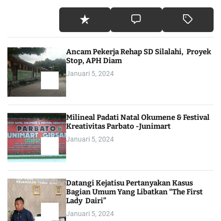
Ancam Pekerja Rehap SD Silalahi, Proyek
Stop, APH Diam
Januari 5, 2024
Milineal Padati Natal Okumene & Festival
Kreativitas Parbato -Junimart
Januari 5, 2024
Datangi Kejatisu Pertanyakan Kasus
Bagian Umum Yang Libatkan “The First
Lady Dairi”
Januari 5, 2024