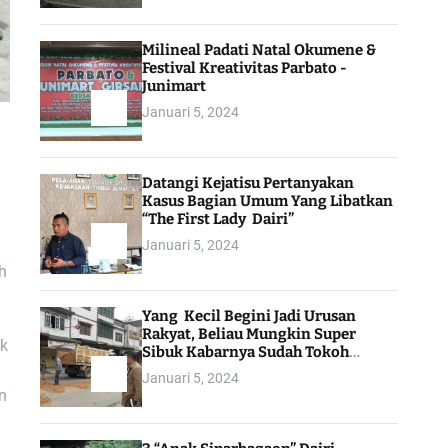
Milineal Padati Natal Okumene &
Festival Kreativitas Parbato -
Junimart
Januari 5, 2024
Datangi Kejatisu Pertanyakan
Kasus Bagian Umum Yang Libatkan
“The First Lady Dairi”
Januari 5, 2024
h
Yang Kecil Begini Jadi Urusan
Rakyat, Beliau Mungkin Super
ak
Sibuk Kabarnya Sudah Tokoh
Indonesia
Januari 5, 2024
n