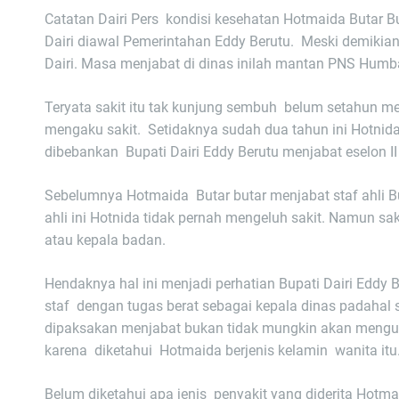
Catatan Dairi Pers kondisi kesehatan Hotmaida Butar B
Dairi diawal Pemerintahan Eddy Berutu. Meski demikia
Dairi. Masa menjabat di dinas inilah mantan PNS Humba
Teryata sakit itu tak kunjung sembuh belum setahun m
mengaku sakit. Setidaknya sudah dua tahun ini Hotnid
dibebankan Bupati Dairi Eddy Berutu menjabat eselon II
Sebelumnya Hotmaida Butar butar menjabat staf ahli Bu
ahli ini Hotnida tidak pernah mengeluh sakit. Namun s
atau kepala badan.
Hendaknya hal ini menjadi perhatian Bupati Dairi Edd
staf dengan tugas berat sebagai kepala dinas padahal s
dipaksakan menjabat bukan tidak mungkin akan mengun
karena diketahui Hotmaida berjenis kelamin wanita itu
Belum diketahui apa jenis penyakit yang diderita Hotm