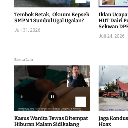
s
i
Tembok Retak, Oknum Kepsek
Iklan Ucapa
SMPN 1 Sumbul Ugal Ugalan?
HUT Dairi Pe
p
Sekwan DPR
Juli 31, 2026
Juli 24, 2026
o
s
Berita Lain
Kasus Wanita Tewas Ditempat
Jaga Kondusi
Hiburan Malam Sidikalang
Hoax