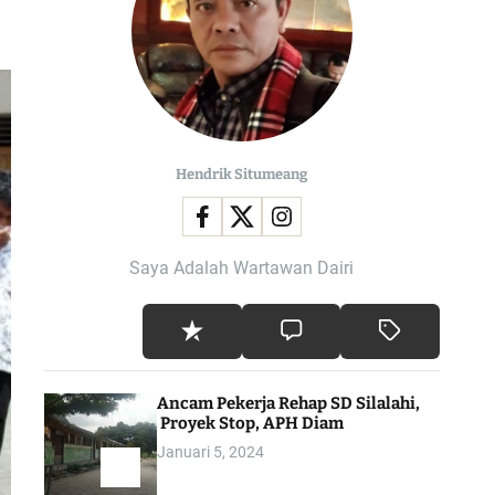
l
o
r
m
o
d
e
Hendrik Situmeang
Saya Adalah Wartawan Dairi
Ancam Pekerja Rehap SD Silalahi,
Proyek Stop, APH Diam
Januari 5, 2024