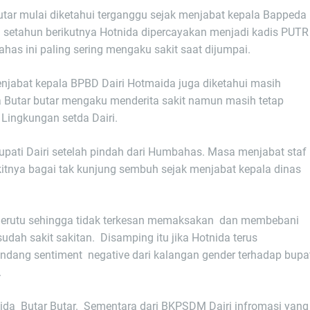
utar mulai diketahui terganggu sejak menjabat kepala Bappeda
n setahun berikutnya Hotnida dipercayakan menjadi kadis PUTR
has ini paling sering mengaku sakit saat dijumpai.
enjabat kepala BPBD Dairi Hotmaida juga diketahui masih
a Butar butar mengaku menderita sakit namun masih tetap
 Lingkungan setda Dairi.
pati Dairi setelah pindah dari Humbahas. Masa menjabat staf
akitnya bagai tak kunjung sembuh sejak menjabat kepala dinas
y Berutu sehingga tidak terkesan memaksakan dan membebani
udah sakit sakitan. Disamping itu jika Hotnida terus
dang sentiment negative dari kalangan gender terhadap bupa
.
aida Butar Butar. Sementara dari BKPSDM Dairi infromasi yang