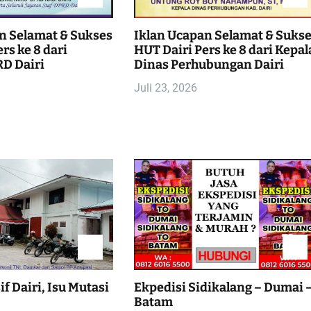
n Selamat & Sukses
Iklan Ucapan Selamat & Suks
rs ke 8 dari
HUT Dairi Pers ke 8 dari Kepal
D Dairi
Dinas Perhubungan Dairi
Juli 23, 2026
f Dairi, Isu Mutasi
Ekpedisi Sidikalang – Dumai 
Batam