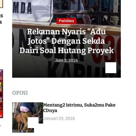
es
a
Peristiwa
Rekanan Nyaris “Adu
Jotos” Dengan Sekda
R
Dairi Soal Hutang Proyek
Juni 3, 2026
OPINI
Mentang2 Istrimu, Suka2mu Pake
CDnya
Januari 29, 2026
–
1