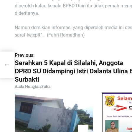
diperoleh kalau kepala BPBD Dairi itu tidak pernah me
dideritanya.
Namun demikian informasi yang diperoleh media ini de
saraf kejepit” . (Fahri Ramadhan)
Previous:
N
Serahkan 5 Kapal di Silalahi, Anggota
i
a
DPRD SU Didampingi Istri Dalanta Ulina 
i
Surbakti
v
Anda Mungkin Suka
i
g
a