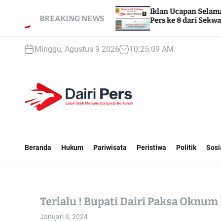
S
SMPN 1
Iklan Ucapan Selamat & Sukses HUT Dair
k
BREAKING NEWS
Pers ke 8 dari Sekwan DPRD Dairi
i
p
Minggu, Agustus 9 2026
10
:
25
:
10
AM
t
o
c
o
n
t
D
e
A
n
I
Beranda
Hukum
Pariwisata
Peristiwa
Politik
Sosi
t
R
I
P
E
Terlalu ! Bupati Dairi Paksa Oknum 
R
S
Januari 6, 2024