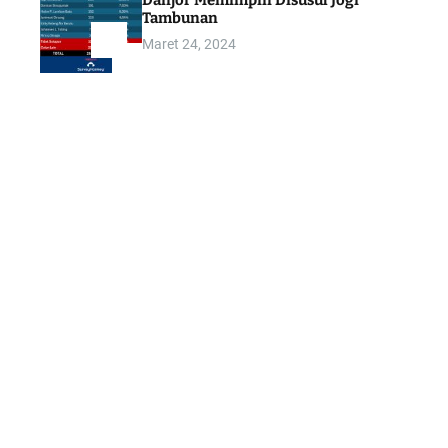
Danjor Memimpin Disusul Jogi
Tambunan
Maret 24, 2024
5