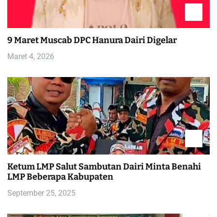
p
o
9 Maret Muscab DPC Hanura Dairi Digelar
Maret 4, 2026
s
Ketum LMP Salut Sambutan Dairi Minta Benahi
LMP Beberapa Kabupaten
September 25, 2025