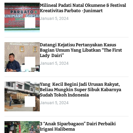
Milineal Padati Natal Okumene & Festival
Kreativitas Parbato -Junimart
Januari 5, 2024
Datangi Kejatisu Pertanyakan Kasus
Bagian Umum Yang Libatkan “The First
Lady Dairi”
Januari 5, 2024
Yang Kecil Begini Jadi Urusan Rakyat,
Beliau Mungkin Super Sibuk Kabarnya
Sudah Tokoh Indonesia
Januari 5, 2024
3 “Anak Siparbagaon” Dairi Perbaiki
Irigasi Halibema