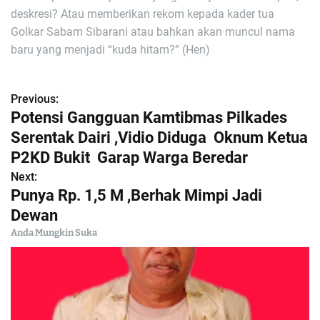
deskresi? Atau memberikan rekom kepada kader tua
Golkar Sabam Sibarani atau bahkan akan muncul nama
baru yang menjadi “kuda hitam?” (Hen)
Previous:
N
Potensi Gangguan Kamtibmas Pilkades
a
Serentak Dairi ,Vidio Diduga Oknum Ketua
P2KD Bukit Garap Warga Beredar
v
Next:
i
Punya Rp. 1,5 M ,Berhak Mimpi Jadi
Dewan
g
Anda Mungkin Suka
a
s
i