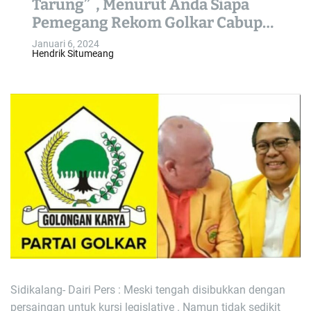
Tarung” , Menurut Anda Siapa
o
Pemegang Rekom Golkar Cabup
l
Dairi 2024 ?
o
Januari 6, 2024
Hendrik Situmeang
r
m
o
d
e
3 min read
E
s
t
i
m
a
t
e
d
r
e
a
d
t
i
m
e
Sidikalang- Dairi Pers : Meski tengah disibukkan dengan
persaingan untuk kursi legislative . Namun tidak sedikit