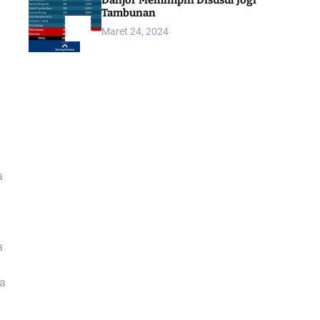
Danjor Memimpin Disusul Jogi
Tambunan
Maret 24, 2024
5
a
a
ga