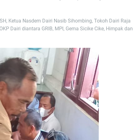
 SH, Ketua Nasdem Dairi Nasib Sihombing, Tokoh Dairi Raja
KP Dairi diantara GRIB, MPI, Gema Sicike Cike, Himpak dan