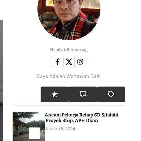
l
o
r
m
o
d
e
Hendrik Situmeang
Saya Adalah Wartawan Dairi
Ancam Pekerja Rehap SD Silalahi,
Proyek Stop, APH Diam
Januari 5, 2024