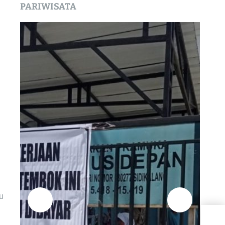
PARIWISATA
u
Had