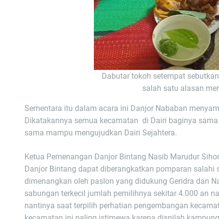
Dabutar tokoh setempat sebutkan 
salah satu alasan me
Sementara itu dalam acara ini Danjor Nababan menyam
Dikatakannya semua kecamatan di Dairi baginya sama d
sama mampu mengujudkan Dairi Sejahtera.
Ketua Pemenangan Danjor Bintang Nasib Marudur Siho
Danjor Bintang dapat diberangkatkan pomparan salahi
dimenangkan oleh paslon yang didukung Geridra dan Nas
sabungan terkecil jumlah pemilihnya sekitar 4.000 a
nantinya saat terpilih perhatian pengembangan kecamat
kecamatan ini paling istimewa karena disnilah kampungn