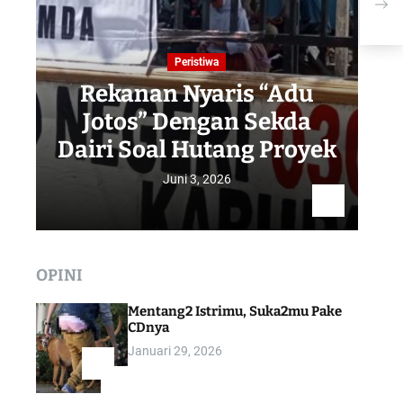
Dis
Peristiwa
Rekanan Nyaris “Adu
Jotos” Dengan Sekda
R
Dairi Soal Hutang Proyek
Juni 3, 2026
OPINI
Mentang2 Istrimu, Suka2mu Pake
CDnya
Januari 29, 2026
1