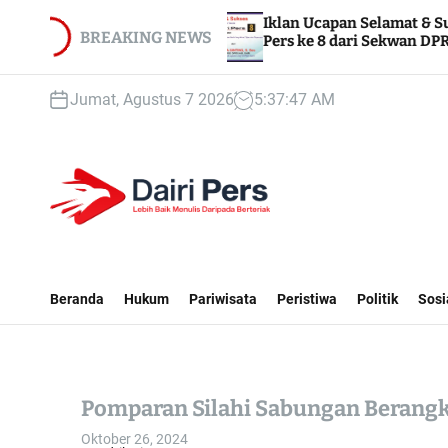
S
Iklan Ucapan Selamat & Sukses HUT Dairi
k
BREAKING NEWS
Pers ke 8 dari Sekwan DPRD Dairi
i
p
Jumat, Agustus 7 2026
5
:
37
:
49
AM
t
o
c
o
n
t
D
e
A
n
I
Beranda
Hukum
Pariwisata
Peristiwa
Politik
Sosi
t
R
I
P
E
Pomparan Silahi Sabungan Berangk
R
S
Oktober 26, 2024