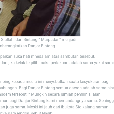
Siallahi dan Bintang ” Marpadan” menjadi
mberangkatkan Danjor Bintang
paikan suka hati mnedalam atas sambutan tersebut.
an jika kelak terpilih maka perlakuan adalah sama yakni sam
mbing kepada media ini menyebutkan suatu kesyukuran bagi
 sabungan. Bagi Danjor Bintang semua daerah adalah sama bis
dem tersebut. “ Mungkin secara jumlah pemilih silalahi
n namun bagi Danjor Bintang kami memandangnya sama. Sehing
an juga sama. Meski ini jauh dari ibukota Sidikalang namun
ya para jendral, sebut Nasib .