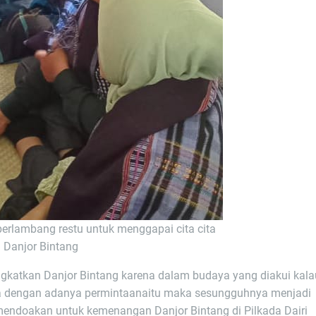
 perlambang restu untuk menggapai cita cita
 Danjor Bintang
gkatkan Danjor Bintang karena dalam budaya yang diakui kala
a dengan adanya permintaanaitu maka sesungguhnya menjadi
endoakan untuk kemenangan Danjor Bintang di Pilkada Dairi