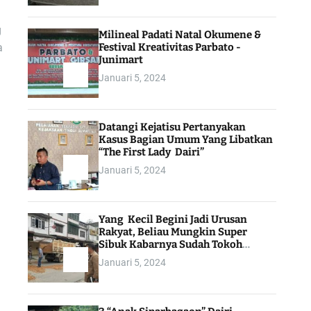
g
Milineal Padati Natal Okumene &
Festival Kreativitas Parbato -
a
Junimart
Januari 5, 2024
Datangi Kejatisu Pertanyakan
Kasus Bagian Umum Yang Libatkan
“The First Lady Dairi”
Januari 5, 2024
Yang Kecil Begini Jadi Urusan
Rakyat, Beliau Mungkin Super
Sibuk Kabarnya Sudah Tokoh
Indonesia
Januari 5, 2024