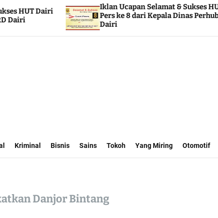
Iklan Ucapan Selamat & Sukses HUT Dairi
Ik
Pers ke 8 dari Kepala Dinas Perhubungan
Pe
Dairi
al
Kriminal
Bisnis
Sains
Tokoh
Yang Miring
Otomotif
atkan Danjor Bintang