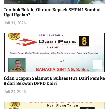
i
Tembok Retak, Oknum Kepsek SMPN 1 Sumbul
p
Ugal Ugalan?
o
Juli 31, 2026
s
Iklan Ucapan Selamat & Sukses HUT Dairi Pers ke
8 dari Sekwan DPRD Dairi
Juli 24, 2026