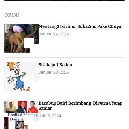
OPINI
Mentang2 Istrimu, Suka2mu Pake CDnya
Januari 29, 2026
1
Sitakajuit Badan
Januari 20, 2026
2
Bacabup Dairi Berimbang Diwarna Yang
Samar
Juli 19, 2024
3