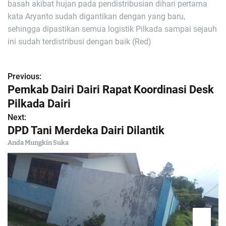
basah akibat hujan pada pendistribusian dihari pertama
kata Aryanto sudah digantikan dengan yang baru,
sehingga dipastikan semua logistik Pilkada sampai sejauh
ini sudah terdistribusi dengan baik (Red)
Previous:
N
Pemkab Dairi Dairi Rapat Koordinasi Desk
a
Pilkada Dairi
Next:
v
DPD Tani Merdeka Dairi Dilantik
i
Anda Mungkin Suka
g
a
s