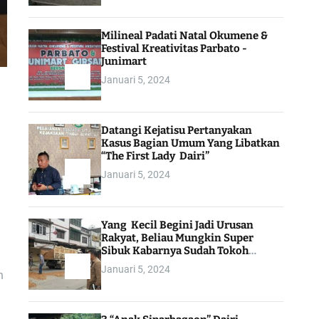
Milineal Padati Natal Okumene &
Festival Kreativitas Parbato -
Junimart
Januari 5, 2024
Datangi Kejatisu Pertanyakan
Kasus Bagian Umum Yang Libatkan
“The First Lady Dairi”
Januari 5, 2024
Yang Kecil Begini Jadi Urusan
Rakyat, Beliau Mungkin Super
Sibuk Kabarnya Sudah Tokoh
Indonesia
Januari 5, 2024
n