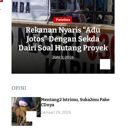
–
Peristiwa
Rekanan Nyaris “Adu
Jotos” Dengan Sekda
R
Dairi Soal Hutang Proyek
Juni 3, 2026
OPINI
Mentang2 Istrimu, Suka2mu Pake
CDnya
Januari 29, 2026
1