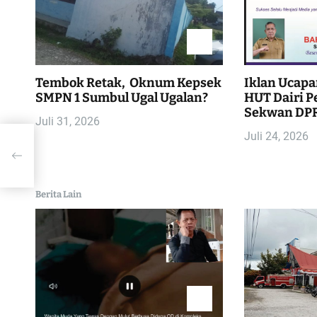
g
a
s
Tembok Retak, Oknum Kepsek
Iklan Ucapa
i
SMPN 1 Sumbul Ugal Ugalan?
HUT Dairi Pe
Sekwan DPR
Juli 31, 2026
p
Juli 24, 2026
o
s
Berita Lain