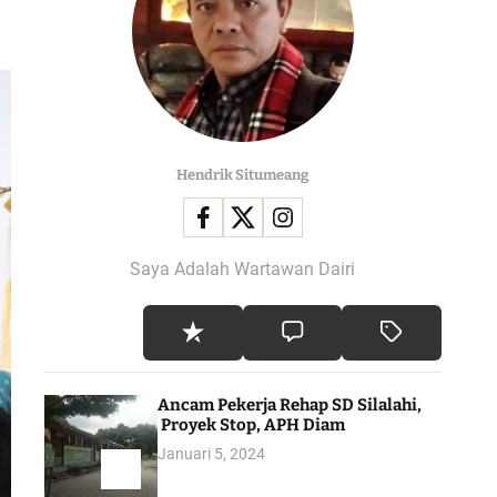
l
o
r
m
o
d
e
Hendrik Situmeang
Saya Adalah Wartawan Dairi
Ancam Pekerja Rehap SD Silalahi,
Proyek Stop, APH Diam
Januari 5, 2024