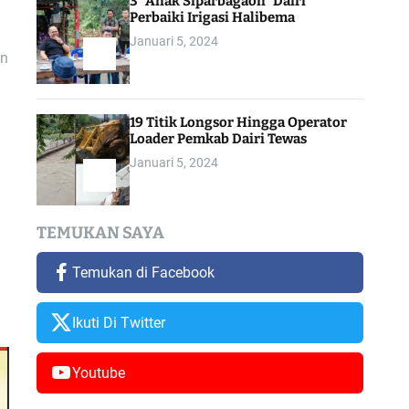
3 “Anak Siparbagaon” Dairi
Perbaiki Irigasi Halibema
Januari 5, 2024
an
19 Titik Longsor Hingga Operator
Loader Pemkab Dairi Tewas
Januari 5, 2024
TEMUKAN SAYA
Temukan di Facebook
Ikuti Di Twitter
Youtube