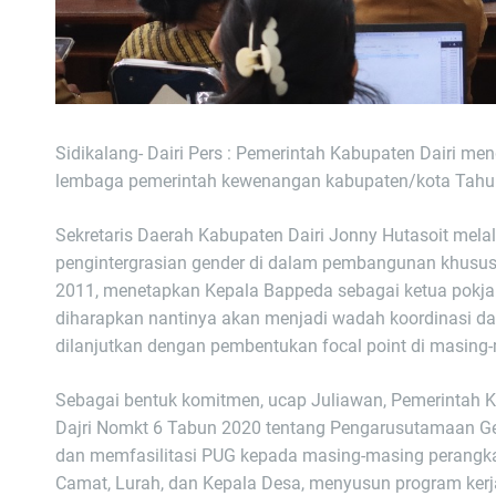
Sidikalang- Dairi Pers : Pemerintah Kabupaten Dairi 
lembaga pemerintah kewenangan kabupaten/kota Tahun 
Sekretaris Daerah Kabupaten Dairi Jonny Hutasoit mel
pengintergrasian gender di dalam pembangunan khusus
2011, menetapkan Kepala Bappeda sebagai ketua pokja
diharapkan nantinya akan menjadi wadah koordinasi da
dilanjutkan dengan pembentukan focal point di masin
Sebagai bentuk komitmen, ucap Juliawan, Pemerintah K
Dajri Nomkt 6 Tabun 2020 tentang Pengarusutamaan G
dan memfasilitasi PUG kepada masing-masing perangka
Camat, Lurah, dan Kepala Desa, menyusun program ker