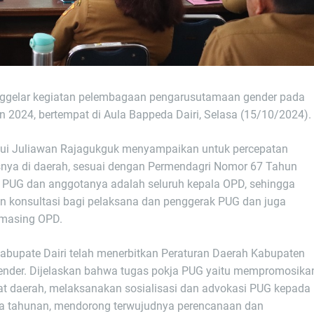
menggelar kegiatan pelembagaan pengarusutamaan gender pada
2024, bertempat di Aula Bappeda Dairi, Selasa (15/10/2024).
alui Juliawan Rajagukguk menyampaikan untuk percepatan
nya di daerah, sesuai dengan Permendagri Nomor 67 Tahun
 PUG dan anggotanya adalah seluruh kepala OPD, sehingga
n konsultasi bagi pelaksana dan penggerak PUG dan juga
g-masing OPD.
abupate Dairi telah menerbitkan Peraturan Daerah Kabupaten
ender. Dijelaskan bahwa tugas pokja PUG yaitu mempromosika
t daerah, melaksanakan sosialisasi dan advokasi PUG kepada
ja tahunan, mendorong terwujudnya perencanaan dan