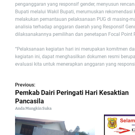
penganggaran yang responsif gender, menyusun rencana
Bupati melalui Wakil Bupati, merumuskan rekomendasi k
melakukan pemantauan pelaksanaan PUG di masing-mas
analisia terhadap anggaran daerah yang Responsif Ge
dilaksanakannya pemilihan dan penetapan Focal Point 
“Pelaksanaan kegiatan hari ini merupakan komitmen dari
kegiatan ini, dapat menghasilkan dokumen resmi berup
evaluasi kita untuk menerapkan anggaran yang responsi
Previous:
N
Pemkab Dairi Peringati Hari Kesaktian
a
Pancasila
Anda Mungkin Suka
v
i