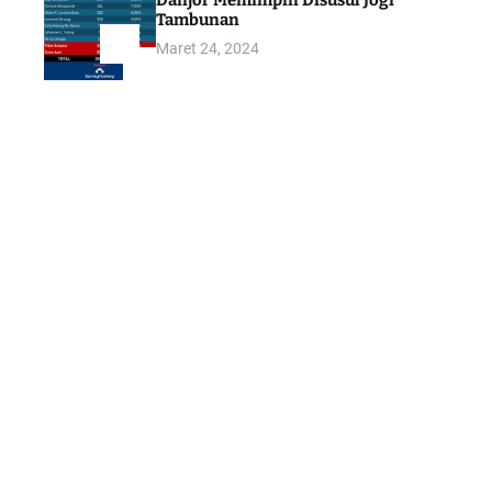
Danjor Memimpin Disusul Jogi
Tambunan
Maret 24, 2024
5