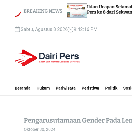
S
MPN 1
Iklan Ucapan Selamat & Sukses HUT Dairi
k
BREAKING NEWS
Pers ke 8 dari Sekwan DPRD Dairi
i
p
Sabtu, Agustus 8 2026
9
:
42
:
18
PM
t
o
c
o
n
t
D
e
A
n
I
Beranda
Hukum
Pariwisata
Peristiwa
Politik
Sosi
t
R
I
P
E
Pengarusutamaan Gender Pada Le
R
S
Oktober 30, 2024