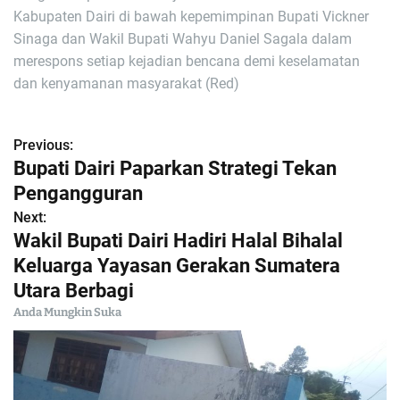
Kabupaten Dairi di bawah kepemimpinan Bupati Vickner
Sinaga dan Wakil Bupati Wahyu Daniel Sagala dalam
merespons setiap kejadian bencana demi keselamatan
dan kenyamanan masyarakat (Red)
Previous:
N
Bupati Dairi Paparkan Strategi Tekan
a
Pengangguran
Next:
v
Wakil Bupati Dairi Hadiri Halal Bihalal
i
Keluarga Yayasan Gerakan Sumatera
Utara Berbagi
g
Anda Mungkin Suka
a
s