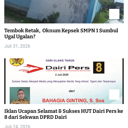
i
p
o
Tembok Retak, Oknum Kepsek SMPN 1 Sumbul
Ugal Ugalan?
s
Juli 31, 2026
Iklan Ucapan Selamat & Sukses HUT Dairi Pers ke
8 dari Sekwan DPRD Dairi
Juli 24, 2026