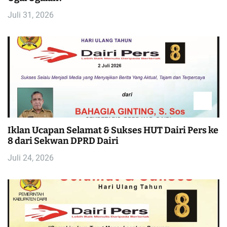
o
Juli 31, 2026
s
Iklan Ucapan Selamat & Sukses HUT Dairi Pers ke
8 dari Sekwan DPRD Dairi
Juli 24, 2026