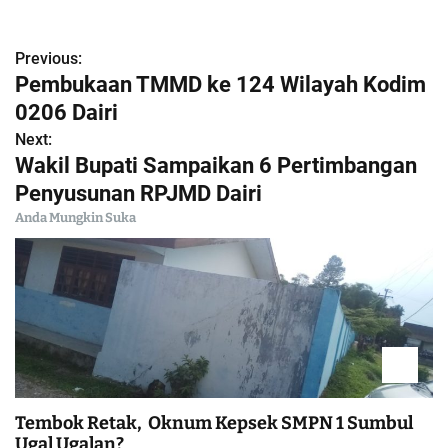
Previous:
N
Pembukaan TMMD ke 124 Wilayah Kodim
a
0206 Dairi
Next:
v
Wakil Bupati Sampaikan 6 Pertimbangan
i
Penyusunan RPJMD Dairi
Anda Mungkin Suka
g
a
s
i
p
Tembok Retak, Oknum Kepsek SMPN 1 Sumbul
Ugal Ugalan?