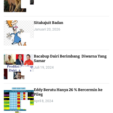
1
Sitakajuit Badan
Januari 20, 2026
2
Bacabup Dairi Berimbang Diwarna Yang
Samar
Juli 19, 2024
3
Eddy Berutu Hanya 26 % Bercermin ke
Pileg
April 8, 2024
4