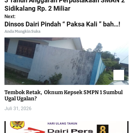
3 Tahun Anggaran Perpustakaan SMAN 2
a
Sidikalang Rp. 2 Miliar
Next:
v
Dinsos Dairi Pindah “ Paksa Kali ” bah…!
i
Anda Mungkin Suka
g
a
s
i
Tembok Retak, Oknum Kepsek SMPN 1 Sumbul
p
Ugal Ugalan?
o
Juli 31, 2026
s