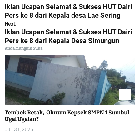
N
Iklan Ucapan Selamat & Sukses HUT Dairi
a
Pers ke 8 dari Kepala desa Lae Sering
Next:
v
Iklan Ucapan Selamat & Sukses HUT Dairi
i
Pers ke 8 dari Kepala Desa Simungun
Anda Mungkin Suka
g
a
s
i
p
Tembok Retak, Oknum Kepsek SMPN 1 Sumbul
Ugal Ugalan?
o
Juli 31, 2026
s