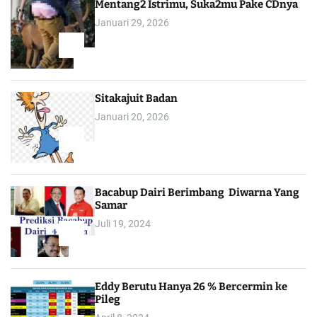
Mentang2 Istrimu, Suka2mu Pake CDnya
Januari 29, 2026
1
Sitakajuit Badan
Januari 20, 2026
2
Bacabup Dairi Berimbang Diwarna Yang
Samar
Juli 19, 2024
3
Eddy Berutu Hanya 26 % Bercermin ke
Pileg