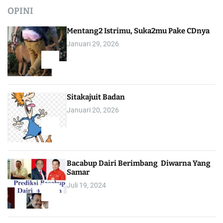
OPINI
Mentang2 Istrimu, Suka2mu Pake CDnya
Januari 29, 2026
1
Sitakajuit Badan
Januari 20, 2026
2
Bacabup Dairi Berimbang Diwarna Yang
Samar
Juli 19, 2024
3