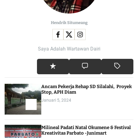
Hendrik Situmeang
Saya Adalah Wartawan Dairi
Ancam Pekerja Rehap SD Silalahi, Proyek
Stop, APH Diam
Januari 5, 2024
Milineal Padati Natal Okumene & Festival
Kreativitas Parbato -Junimart