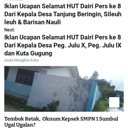
N
Iklan Ucapan Selamat HUT Dairi Pers ke 8
a
Dari Kepala Desa Tanjung Beringin, Sileuh
leuh & Barisan Nauli
v
Next:
i
Iklan Ucapan Selamat HUT Dairi Pers ke 8
Dari Kepala Desa Peg. Julu X, Peg. Julu IX
g
dan Kuta Gugung
a
Anda Mungkin Suka
s
i
p
o
Tembok Retak, Oknum Kepsek SMPN 1 Sumbul
s
Ugal Ugalan?