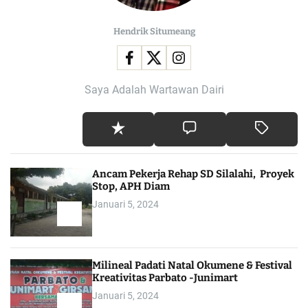
Hendrik Situmeang
Saya Adalah Wartawan Dairi
Ancam Pekerja Rehap SD Silalahi, Proyek
Stop, APH Diam
Januari 5, 2024
Milineal Padati Natal Okumene & Festival
Kreativitas Parbato -Junimart
Januari 5, 2024