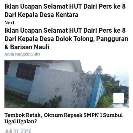
N
Iklan Ucapan Selamat HUT Dairi Pers ke 8
a
Dari Kepala Desa Kentara
Next:
v
Iklan Ucapan Selamat HUT Dairi Pers ke 8
i
Dari Kepala Desa Dolok Tolong, Pangguran
& Barisan Nauli
g
Anda Mungkin Suka
a
s
i
p
o
Tembok Retak, Oknum Kepsek SMPN 1 Sumbul
Ugal Ugalan?
s
Juli 31, 2026