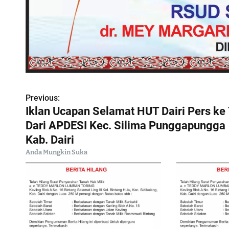
Previous:
N
Iklan Ucapan Selamat HUT Dairi Pers ke
a
Dari APDESI Kec. Silima Punggapungga
Kab. Dairi
v
Anda Mungkin Suka
i
g
a