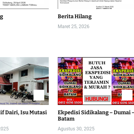
ng
Berita Hilang
Maret 25, 2026
f Dairi, Isu Mutasi
Ekpedisi Sidikalang – Dumai 
Batam
2025
Agustus 30, 2025