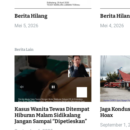
s
i
Berita Hilang
Berita Hila
p
Mei 5, 2026
Mei 4, 2026
o
Berita Lain
s
Kasus Wanita Tewas Ditempat
Jaga Kondusi
Hiburan Malam Sidikalang
Hoax
Jangan Sampai “Dipetieskan”
September 1, 