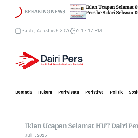
S
MPN 1
Iklan Ucapan Selamat & Sukses HUT Dairi
k
BREAKING NEWS
Pers ke 8 dari Sekwan DPRD Dairi
i
p
Sabtu, Agustus 8 2026
2
:
17
:
19
PM
t
o
c
o
n
t
D
e
A
n
I
Beranda
Hukum
Pariwisata
Peristiwa
Politik
Sosi
t
R
I
P
E
Iklan Ucapan Selamat HUT Dairi Per
R
S
Juli 1, 2025