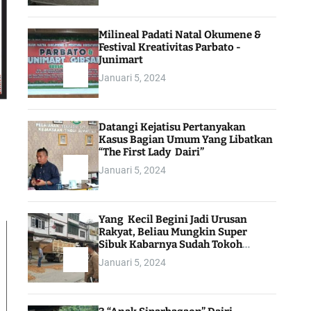
Milineal Padati Natal Okumene &
Festival Kreativitas Parbato -
Junimart
Januari 5, 2024
Datangi Kejatisu Pertanyakan
Kasus Bagian Umum Yang Libatkan
“The First Lady Dairi”
Januari 5, 2024
Yang Kecil Begini Jadi Urusan
Rakyat, Beliau Mungkin Super
Sibuk Kabarnya Sudah Tokoh
Indonesia
Januari 5, 2024