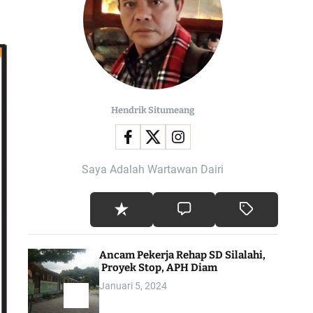
l
o
r
m
o
d
e
Hendrik Situmeang
Saya Adalah Wartawan Dairi
Ancam Pekerja Rehap SD Silalahi,
Proyek Stop, APH Diam
Januari 5, 2024