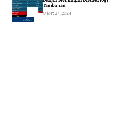
Danjor Memimpin Disusul Jogi
Tambunan
Maret 24, 2024
5