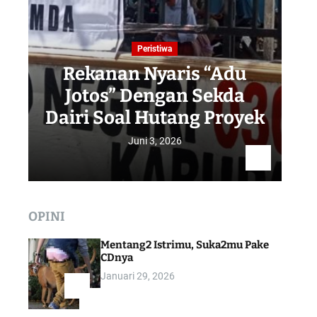
Peristiwa
Rekanan Nyaris “Adu
Jotos” Dengan Sekda
R
Dairi Soal Hutang Proyek
Juni 3, 2026
OPINI
Mentang2 Istrimu, Suka2mu Pake
CDnya
Januari 29, 2026
1