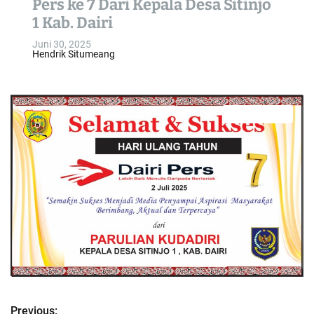
Pers ke 7 Dari Kepala Desa Sitinjo
o
1 Kab. Dairi
l
o
Juni 30, 2025
Hendrik Situmeang
r
m
o
d
e
0 min read
E
s
t
i
m
a
t
e
d
r
e
a
d
t
i
m
e
Previous: