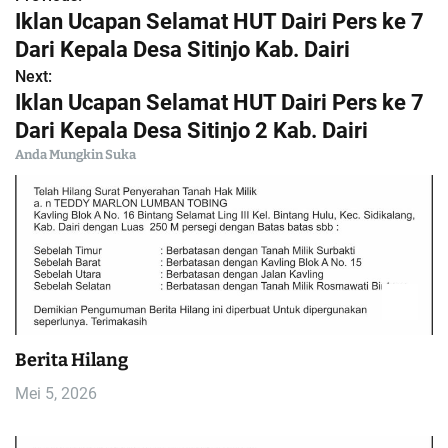
N
Iklan Ucapan Selamat HUT Dairi Pers ke 7
a
Dari Kepala Desa Sitinjo Kab. Dairi
Next:
v
Iklan Ucapan Selamat HUT Dairi Pers ke 7
i
Dari Kepala Desa Sitinjo 2 Kab. Dairi
Anda Mungkin Suka
g
a
s
i
p
Berita Hilang
o
Mei 5, 2026
s