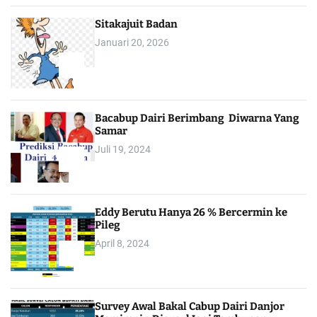
Sitakajuit Badan
Januari 20, 2026
2
Bacabup Dairi Berimbang Diwarna Yang
Samar
Juli 19, 2024
3
Eddy Berutu Hanya 26 % Bercermin ke
Pileg
April 8, 2024
4
Survey Awal Bakal Cabup Dairi Danjor