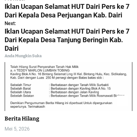
N
Iklan Ucapan Selamat HUT Dairi Pers ke 7
a
Dari Kepala Desa Perjuangan Kab. Dairi
Next:
v
Iklan Ucapan Selamat HUT Dairi Pers ke 7
i
Dari Kepala Desa Tanjung Beringin Kab.
Dairi
g
Anda Mungkin Suka
a
s
i
p
o
Berita Hilang
Mei 5, 2026
s