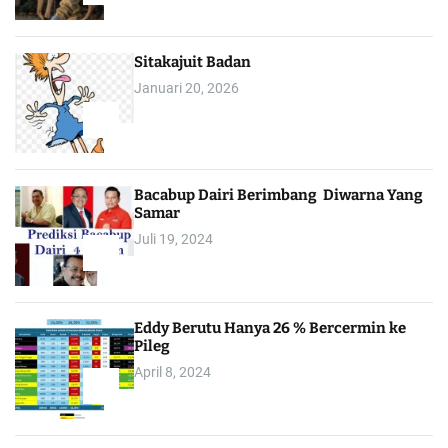
1
Sitakajuit Badan
Januari 20, 2026
2
Bacabup Dairi Berimbang Diwarna Yang
Samar
Juli 19, 2024
3
Eddy Berutu Hanya 26 % Bercermin ke
Pileg
April 8, 2024
4