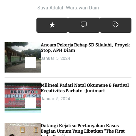
Saya Adalah Wartawan Dairi
Ancam Pekerja Rehap SD Silalahi, Proyek
Stop, APH Diam
Januari 5, 2024
Milineal Padati Natal Okumene & Festival
Kreativitas Parbato -Junimart
Januari 5, 2024
Datangi Kejatisu Pertanyakan Kasus
Bagian Umum Yang Libatkan “The First