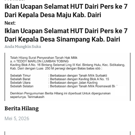
N
Iklan Ucapan Selamat HUT Dairi Pers ke 7
a
Dari Kepala Desa Maju Kab. Dairi
Next:
v
Iklan Ucapan Selamat HUT Dairi Pers ke 7
i
Dari Kepala Desa Sinampang Kab. Dairi
Anda Mungkin Suka
g
a
s
i
p
Berita Hilang
o
Mei 5, 2026
s