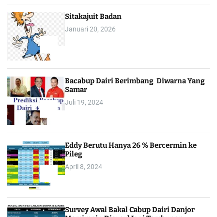
Sitakajuit Badan
Januari 20, 2026
2
Bacabup Dairi Berimbang Diwarna Yang
Samar
Juli 19, 2024
3
Eddy Berutu Hanya 26 % Bercermin ke
Pileg
April 8, 2024
4
Survey Awal Bakal Cabup Dairi Danjor