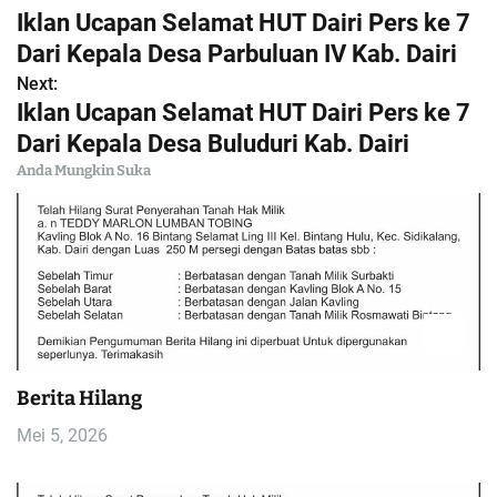
N
Iklan Ucapan Selamat HUT Dairi Pers ke 7
a
Dari Kepala Desa Parbuluan IV Kab. Dairi
Next:
v
Iklan Ucapan Selamat HUT Dairi Pers ke 7
i
Dari Kepala Desa Buluduri Kab. Dairi
Anda Mungkin Suka
g
a
s
i
p
Berita Hilang
o
Mei 5, 2026
s