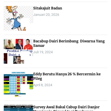
Sitakajuit Badan
Januari 20, 2026
2
Bacabup Dairi Berimbang Diwarna Yang
Samar
Juli 19, 2024
3
Eddy Berutu Hanya 26 % Bercermin ke
Pileg
April 8, 2024
4
Survey Awal Bakal Cabup Dairi Danjor