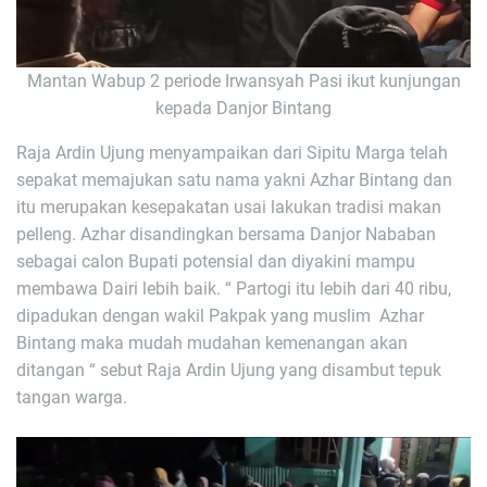
Mantan Wabup 2 periode Irwansyah Pasi ikut kunjungan
kepada Danjor Bintang
Raja Ardin Ujung menyampaikan dari Sipitu Marga telah
sepakat memajukan satu nama yakni Azhar Bintang dan
itu merupakan kesepakatan usai lakukan tradisi makan
pelleng. Azhar disandingkan bersama Danjor Nababan
sebagai calon Bupati potensial dan diyakini mampu
membawa Dairi lebih baik. “ Partogi itu lebih dari 40 ribu,
dipadukan dengan wakil Pakpak yang muslim Azhar
Bintang maka mudah mudahan kemenangan akan
ditangan “ sebut Raja Ardin Ujung yang disambut tepuk
tangan warga.