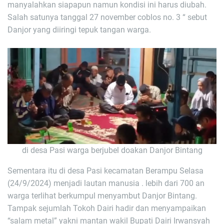
manyalahkan siapapun namun kondisi ini harus diubah.
Salah satunya tanggal 27 november coblos no. 3 “ sebut
Danjor yang diiringi tepuk tangan warga.
di desa Pasi warga berjubel doakan Danjor Bintang
Sementara itu di desa Pasi kecamatan Berampu Selasa
(24/9/2024) menjadi lautan manusia . lebih dari 700 an
warga terlihat berkumpul menyambut Danjor Bintang.
Tampak sejumlah Tokoh Dairi hadir dan menyampaikan
“salam metal” yakni mantan wakil Bupati Dairi Irwansyah