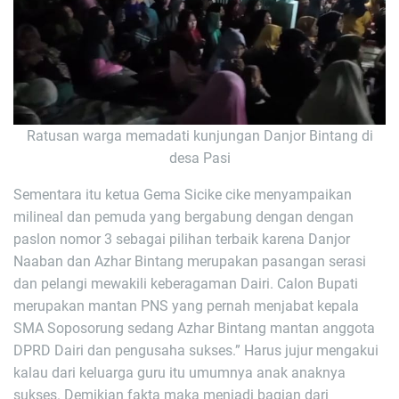
Ratusan warga memadati kunjungan Danjor Bintang di
desa Pasi
Sementara itu ketua Gema Sicike cike menyampaikan
milineal dan pemuda yang bergabung dengan dengan
paslon nomor 3 sebagai pilihan terbaik karena Danjor
Naaban dan Azhar Bintang merupakan pasangan serasi
dan pelangi mewakili keberagaman Dairi. Calon Bupati
merupakan mantan PNS yang pernah menjabat kepala
SMA Soposorung sedang Azhar Bintang mantan anggota
DPRD Dairi dan pengusaha sukses.” Harus jujur mengakui
kalau dari keluarga guru itu umumnya anak anaknya
sukses. Demikian fakta maka menjadi bagian dari