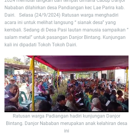
2024 memulai langkah dari tempat dimana Cabup Danjor
Nababan dilahirkan desa Pandiangan kec Lae Parira kab.
Dairi. Selasa (24/9/2024) Ratusan warga menghadiri
acara ini untuk melihat langsung “ sianak desa” yang
kembali. Sedang di Desa Pasi lautan manusia sampaikan “
salam metal” untuk pasangan Danjor Bintang. Kunjungan
kali ini dipadati Tokoh Tokoh Dairi.
Ratusan warga Padiangan hadiri kunjungan Danjor
Bintang. Danjor Nababan merupakan anak kelahiran desa
ini