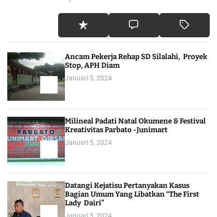
Ancam Pekerja Rehap SD Silalahi, Proyek
Stop, APH Diam
Januari 5, 2024
Milineal Padati Natal Okumene & Festival
Kreativitas Parbato -Junimart
Januari 5, 2024
Datangi Kejatisu Pertanyakan Kasus
Bagian Umum Yang Libatkan “The First
Lady Dairi”
Januari 5, 2024