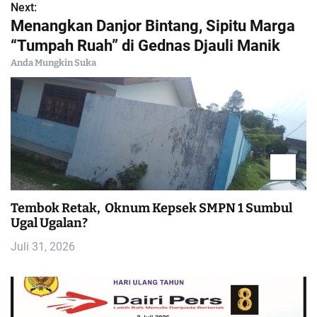
Next:
v
Menangkan Danjor Bintang, Sipitu Marga
i
“Tumpah Ruah” di Gednas Djauli Manik
Anda Mungkin Suka
g
a
s
i
p
Tembok Retak, Oknum Kepsek SMPN 1 Sumbul
Ugal Ugalan?
o
Juli 31, 2026
s