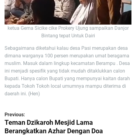
ketua Gema Sicike cike Prokery Ujung sampaikan Danjor
Bintang tepat Untuk Dairi
Sebagaimana diketahui kalau desa Pasi merupakan desa
dimana warganya 100 persen merupakan umat beragama
muslim. Masuk dalam lingkup kecamatan Berampu . Desa
ini menjadi spesifik yang tidak mudah ditaklukkan calon
Bupati. Hanya calon Bupati yang mempunyai kaitan darah
kepada Tokoh Tokoh local umumnya mampu diterima di
daerah ini. (Hen)
Previous:
N
Teman Dzikaroh Mesjid Lama
a
Berangkatkan Azhar Dengan Doa