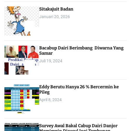
Sitakajuit Badan
Januari 20, 2026
2
Bacabup Dairi Berimbang Diwarna Yang
Samar
Juli 19, 2024
3
Eddy Berutu Hanya 26 % Bercermin ke
Pileg
April 8, 2024
4
Survey Awal Bakal Cabup Dairi Danjor