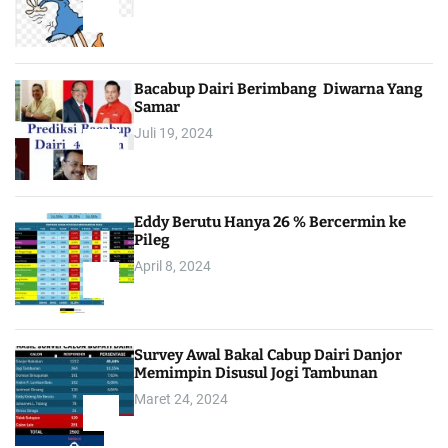
2
Bacabup Dairi Berimbang Diwarna Yang
Samar
Juli 19, 2024
3
Eddy Berutu Hanya 26 % Bercermin ke
Pileg
April 8, 2024
4
Survey Awal Bakal Cabup Dairi Danjor
Memimpin Disusul Jogi Tambunan
Maret 24, 2024
5