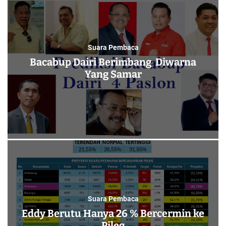
o
l
o
r
Suara Pembaca
m
o
Bacabup Dairi Berimbang Diwarna
d
Yang Samar
e
Suara Pembaca
Eddy Berutu Hanya 26 % Bercermin ke
Pileg