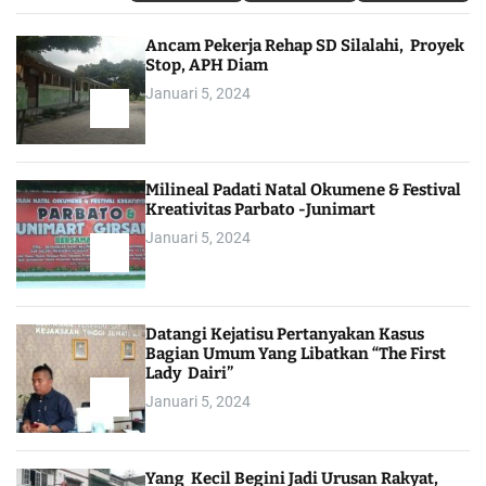
Ancam Pekerja Rehap SD Silalahi, Proyek
Stop, APH Diam
Januari 5, 2024
Milineal Padati Natal Okumene & Festival
Kreativitas Parbato -Junimart
Januari 5, 2024
Datangi Kejatisu Pertanyakan Kasus
Bagian Umum Yang Libatkan “The First
Lady Dairi”
Januari 5, 2024
Yang Kecil Begini Jadi Urusan Rakyat,