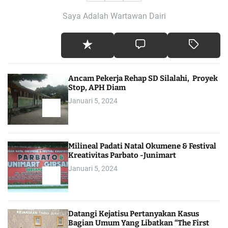
Saya Adalah Wartawan Dairi
Ancam Pekerja Rehap SD Silalahi, Proyek
Stop, APH Diam
Januari 5, 2024
Milineal Padati Natal Okumene & Festival
Kreativitas Parbato -Junimart
Januari 5, 2024
Datangi Kejatisu Pertanyakan Kasus
Bagian Umum Yang Libatkan “The First