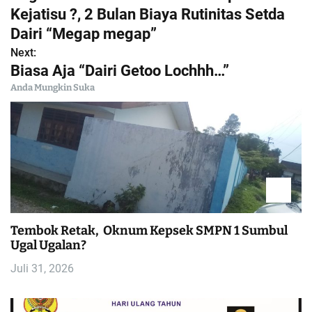
a
Kejatisu ?, 2 Bulan Biaya Rutinitas Setda
Dairi “Megap megap”
v
Next:
i
Biasa Aja “Dairi Getoo Lochhh…”
Anda Mungkin Suka
g
a
s
i
p
Tembok Retak, Oknum Kepsek SMPN 1 Sumbul
Ugal Ugalan?
o
Juli 31, 2026
s