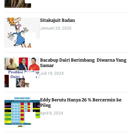
1
Sitakajuit Badan
Januari 20, 2026
2
Bacabup Dairi Berimbang Diwarna Yang
Samar
Juli 19, 2024
3
Eddy Berutu Hanya 26 % Bercermin ke
Pileg
April 8, 2024
4