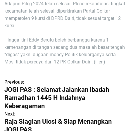
Adapun Pileg 2024 telah selesai. Pleno rekapitulasi tingkat
kecamatan telah selesai, diperkirakan Partai Golkar
memperoleh 9 kursi di DPRD Dairi, tidak sesuai target 12
kursi.
Hingga kini Eddy Berutu boleh berbangga karena 1
kemenangan di tangan sedang dua masalah besar tengah
“digas” yakni dugaan money Politik keluarganya serta
Mosi tidak percaya dari 12 PK Golkar Dairi. (Hen)
Previous:
N
JOGI PAS : Selamat Jalankan Ibadah
a
Ramadhan 1445 H Indahnya
Keberagaman
v
Next:
i
Raja Siagian Ulosi & Siap Menangkan
JOGI PAS