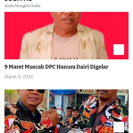
g
Anda Mungkin Suka
a
s
i
p
o
9 Maret Muscab DPC Hanura Dairi Digelar
Maret 4, 2026
s