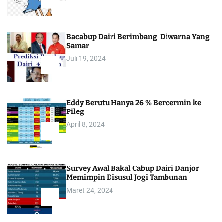
2
Bacabup Dairi Berimbang Diwarna Yang
Samar
Juli 19, 2024
3
Eddy Berutu Hanya 26 % Bercermin ke
Pileg
April 8, 2024
4
Survey Awal Bakal Cabup Dairi Danjor
Memimpin Disusul Jogi Tambunan
Maret 24, 2024
5