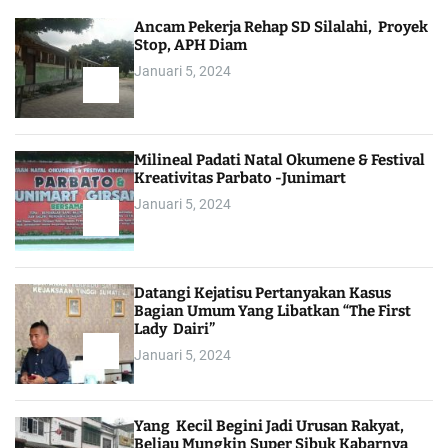
Ancam Pekerja Rehap SD Silalahi, Proyek
Stop, APH Diam
Januari 5, 2024
Milineal Padati Natal Okumene & Festival
Kreativitas Parbato -Junimart
Januari 5, 2024
Datangi Kejatisu Pertanyakan Kasus
Bagian Umum Yang Libatkan “The First
Lady Dairi”
Januari 5, 2024
Yang Kecil Begini Jadi Urusan Rakyat,
Beliau Mungkin Super Sibuk Kabarnya