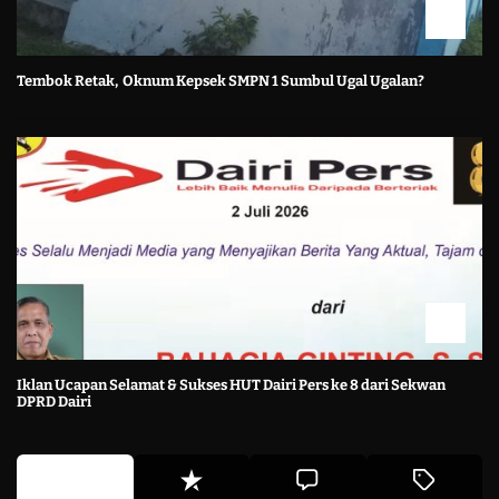
Tembok Retak, Oknum Kepsek SMPN 1 Sumbul Ugal Ugalan?
Iklan Ucapan Selamat & Sukses HUT Dairi Pers ke 8 dari Sekwan
DPRD Dairi