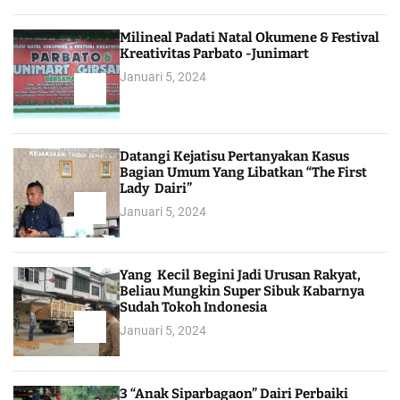
Milineal Padati Natal Okumene & Festival
Kreativitas Parbato -Junimart
Januari 5, 2024
Datangi Kejatisu Pertanyakan Kasus
Bagian Umum Yang Libatkan “The First
Lady Dairi”
Januari 5, 2024
Yang Kecil Begini Jadi Urusan Rakyat,
Beliau Mungkin Super Sibuk Kabarnya
Sudah Tokoh Indonesia
Januari 5, 2024
3 “Anak Siparbagaon” Dairi Perbaiki