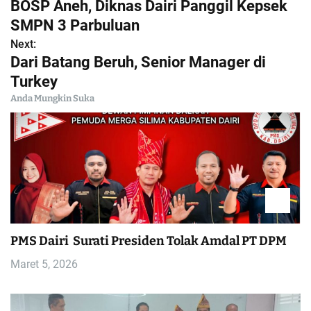
BOSP Aneh, Diknas Dairi Panggil Kepsek
a
SMPN 3 Parbuluan
Next:
v
Dari Batang Beruh, Senior Manager di
i
Turkey
Anda Mungkin Suka
g
a
s
i
p
PMS Dairi Surati Presiden Tolak Amdal PT DPM
o
Maret 5, 2026
s