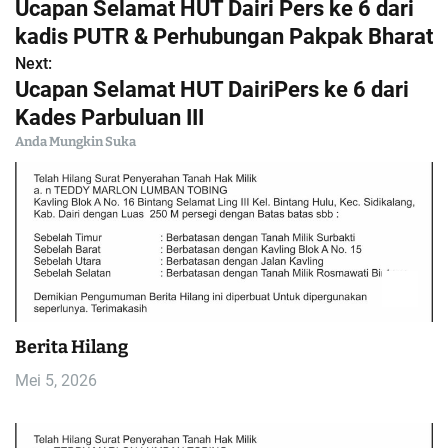
Ucapan Selamat HUT Dairi Pers ke 6 dari
a
kadis PUTR & Perhubungan Pakpak Bharat
Next:
v
Ucapan Selamat HUT DairiPers ke 6 dari
i
Kades Parbuluan III
Anda Mungkin Suka
g
a
s
i
p
Berita Hilang
o
Mei 5, 2026
s