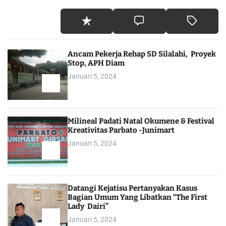
Ancam Pekerja Rehap SD Silalahi, Proyek
Stop, APH Diam
Januari 5, 2024
Milineal Padati Natal Okumene & Festival
Kreativitas Parbato -Junimart
Januari 5, 2024
Datangi Kejatisu Pertanyakan Kasus
Bagian Umum Yang Libatkan “The First
Lady Dairi”
Januari 5, 2024