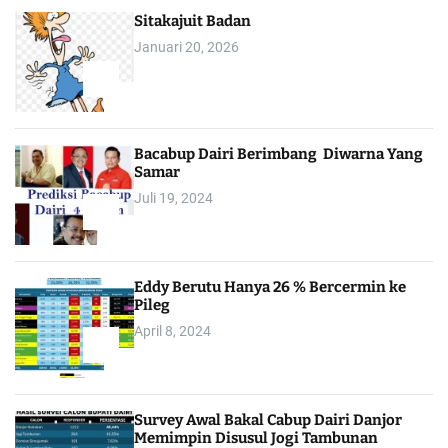
Sitakajuit Badan
Januari 20, 2026
2
Bacabup Dairi Berimbang Diwarna Yang
Samar
Juli 19, 2024
3
Eddy Berutu Hanya 26 % Bercermin ke
Pileg
April 8, 2024
4
Survey Awal Bakal Cabup Dairi Danjor
Memimpin Disusul Jogi Tambunan