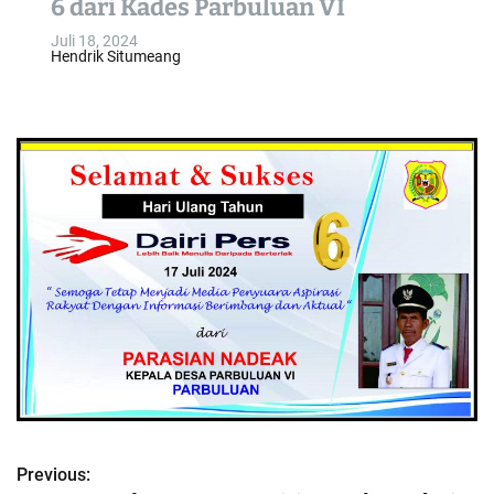
6 dari Kades Parbuluan VI
o
Juli 18, 2024
l
Hendrik Situmeang
o
r
m
o
d
e
Previous:
N