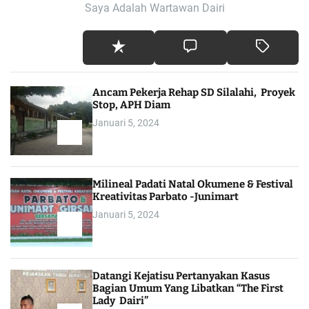
Saya Adalah Wartawan Dairi
Ancam Pekerja Rehap SD Silalahi, Proyek
Stop, APH Diam
Januari 5, 2024
Milineal Padati Natal Okumene & Festival
Kreativitas Parbato -Junimart
Januari 5, 2024
Datangi Kejatisu Pertanyakan Kasus
Bagian Umum Yang Libatkan “The First
Lady Dairi”