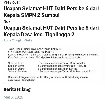
Previous:
N
Ucapan Selamat HUT Dairi Pers ke 6 dari
a
Kepala SMPN 2 Sumbul
Next:
v
Ucapan Selamat HUT Dairi Pers ke 6 dari
i
Kepala Desa kec. Tigalingga 2
Anda Mungkin Suka
g
a
s
i
p
Berita Hilang
o
Mei 5, 2026
s