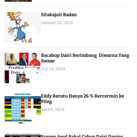
Sitakajuit Badan
Januari 20, 2026
2
Bacabup Dairi Berimbang Diwarna Yang
Samar
Juli 19, 2024
3
Eddy Berutu Hanya 26 % Bercermin ke
Pileg
April 8, 2024
4
Survey Awal Bakal Cabup Dairi Danjor