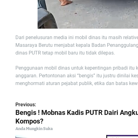
Dari penelusuran media ini mobil dinas itu masih relati
Masaraya Berutu menjabat kepala Badan Penanggulang
dinas PUTR tetap mobil baru itu tidak dilepas.
Penggunaan mobil dinas untuk kepentingan pribadi itu ki
anggaran. Pertontonan aksi “bengis” itu justru dinila
menghormati aturan pejabat publik, etika dan batas kew
Previous:
N
Bengis ! Mobnas Kadis PUTR Dairi Angk
a
Kompos?
Anda Mungkin Suka
v