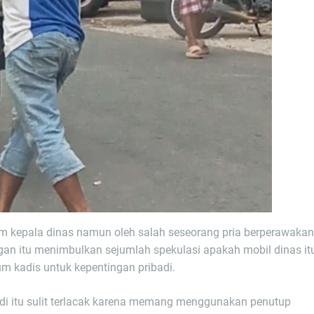
um kepala dinas namun oleh salah seseorang pria berperawakan
n itu menimbulkan sejumlah spekulasi apakah mobil dinas it
m kadis untuk kepentingan pribadi.
di itu sulit terlacak karena memang menggunakan penutup