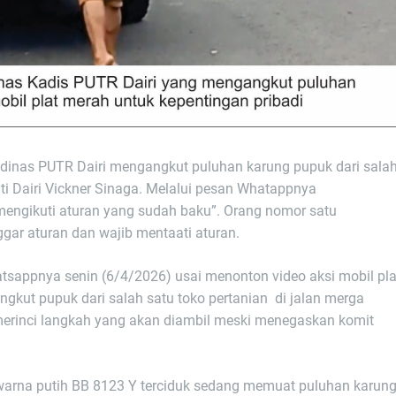
ala dinas PUTR Dairi mengangkut puluhan karung pupuk dari sala
ati Dairi Vickner Sinaga. Melalui pesan Whatappnya
mengikuti aturan yang sudah baku”. Orang nomor satu
ggar aturan dan wajib mentaati aturan.
atsappnya senin (6/4/2026) usai menonton video aksi mobil pla
kut pupuk dari salah satu toko pertanian di jalan merga
k merinci langkah yang akan diambil meski menegaskan komit
 warna putih BB 8123 Y terciduk sedang memuat puluhan karun