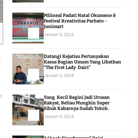
Milineal Padati Natal Okumene &
Festival Kreativitas Parbato -
Junimart
Januari 5, 2024
Datangi Kejatisu Pertanyakan
h
Kasus Bagian Umum Yang Libatkan
“The First Lady Dairi”
Januari 5, 2024
t
Yang Kecil Begini Jadi Urusan
Rakyat, Beliau Mungkin Super
Sibuk Kabarnya Sudah Tokoh
Indonesia
Januari 5, 2024
g