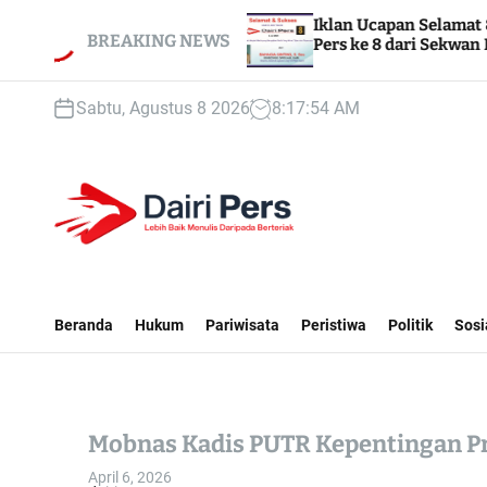
S
Iklan Ucapan Selamat & Sukses HUT Dairi
k
BREAKING NEWS
Pers ke 8 dari Sekwan DPRD Dairi
i
p
Sabtu, Agustus 8 2026
8
:
17
:
56
AM
t
o
c
o
n
t
D
e
A
n
I
Beranda
Hukum
Pariwisata
Peristiwa
Politik
Sosi
t
R
I
P
E
Mobnas Kadis PUTR Kepentingan Pri
R
S
April 6, 2026