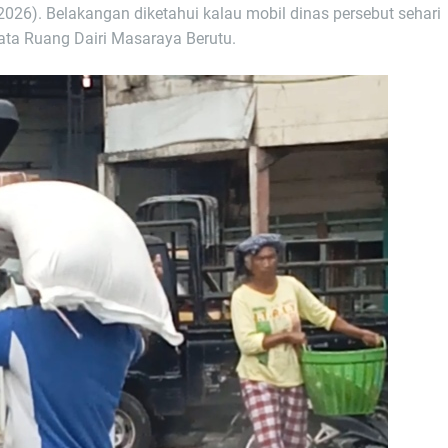
026). Belakangan diketahui kalau mobil dinas persebut sehari
ta Ruang Dairi Masaraya Berutu.