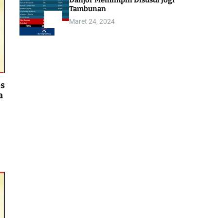
Danjor Memimpin Disusul Jogi
Tambunan
Maret 24, 2024
5
es
a