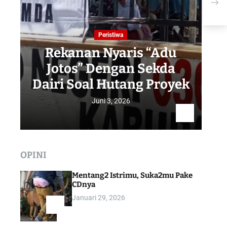
Peristiwa
Rekanan Nyaris “Adu
Jotos” Dengan Sekda
R
Dairi Soal Hutang Proyek
Juni 3, 2026
OPINI
Mentang2 Istrimu, Suka2mu Pake
CDnya
Januari 29, 2026
1