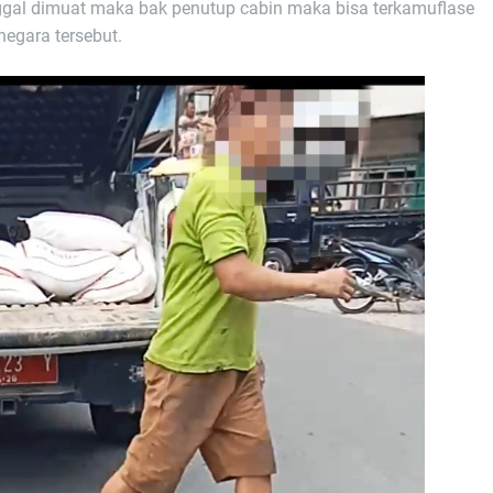
inggal dimuat maka bak penutup cabin maka bisa terkamuflase
egara tersebut.