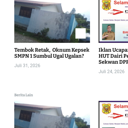
i
g
a
s
Tembok Retak, Oknum Kepsek
Iklan Ucapa
i
SMPN 1 Sumbul Ugal Ugalan?
HUT Dairi Pe
Sekwan DPR
Juli 31, 2026
p
Juli 24, 2026
o
s
Berita Lain