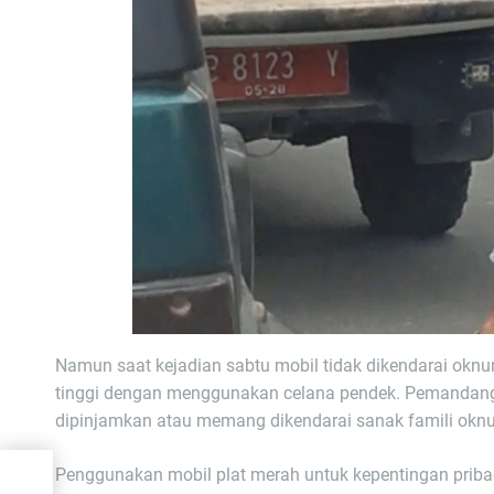
Namun saat kejadian sabtu mobil tidak dikendarai okn
tinggi dengan menggunakan celana pendek. Pemandanga
dipinjamkan atau memang dikendarai sanak famili oknu
Penggunakan mobil plat merah untuk kepentingan priba