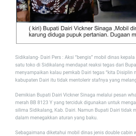
Sidikalang- Dairi Pers : Aksi “bengis” mobil dinas kep
satu toko di Sidikalang mendapat reaksi tegas dari Bup
menyampaikan kalau pemkab Dairi tegas “kita Disiplin 
kabupaten Dairi itu tidak mentolerir stafnya yang melan
Demikian Bupati Dairi Vickner Sinaga melalui pesan wh
merah BB 8123 Y yang terciduk digunakan untuk mengang
silima Sidikalang, Kab. Dairi. Namun Bupati Dairi tida
dalam menegakkan aturan yang baku.
Sebagaimana diketahui mobil dinas jenis double cabin