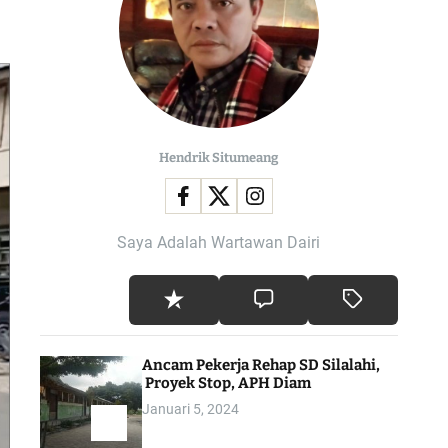
l
o
r
m
o
d
e
Hendrik Situmeang
Saya Adalah Wartawan Dairi
Ancam Pekerja Rehap SD Silalahi,
Proyek Stop, APH Diam
Januari 5, 2024