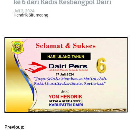
ke 6 dari Kadis Kesbangpol Dairi
o
Juli 2, 2024
l
Hendrik Situmeang
o
r
m
o
d
e
Previous:
N