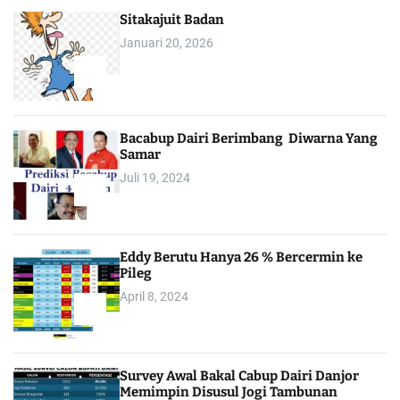
Sitakajuit Badan
Januari 20, 2026
2
Bacabup Dairi Berimbang Diwarna Yang
Samar
Juli 19, 2024
3
Eddy Berutu Hanya 26 % Bercermin ke
Pileg
April 8, 2024
4
Survey Awal Bakal Cabup Dairi Danjor
Memimpin Disusul Jogi Tambunan