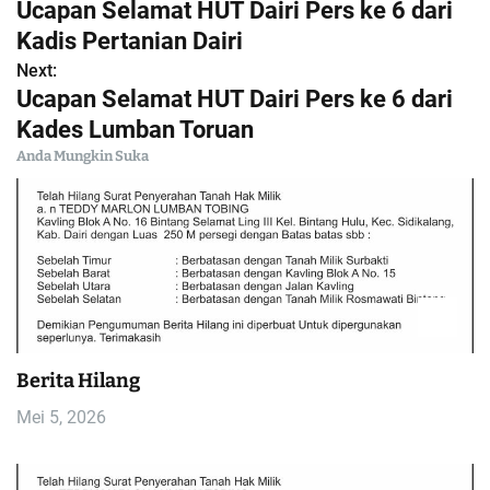
Ucapan Selamat HUT Dairi Pers ke 6 dari
a
Kadis Pertanian Dairi
Next:
v
Ucapan Selamat HUT Dairi Pers ke 6 dari
i
Kades Lumban Toruan
Anda Mungkin Suka
g
a
s
i
p
Berita Hilang
o
Mei 5, 2026
s