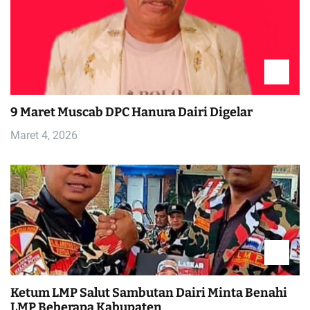
a
s
i
p
9 Maret Muscab DPC Hanura Dairi Digelar
o
Maret 4, 2026
s
Ketum LMP Salut Sambutan Dairi Minta Benahi
LMP Beberapa Kabupaten