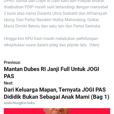
DPRD Sumut dari Dapil XI Dairi karo dan Pakpak Bharat
disebutkan PDIP masih sulit tertandingi dengan menyabet
2 kursi atas nama Dalanta Ulina Surbakti dan Alfriansyah
Ujung. Dari Partai Nasdem Hizkia Matondang, Golkar
Maria Dimitri Berutu dan satu lain dari Partai Gerindra.
Hingga kini KPU Dairi masih melakukan perhitungan
rekapitulasi suara dalam pileg dan pilpres lalu. (Hen)
Previous:
N
Mantan Dubes RI Janji Full Untuk JOGI
a
PAS
Next:
v
Dari Keluarga Mapan, Ternyata JOGI PAS
i
Dididik Bukan Sebagai Anak Mami (Bag 1)
Anda Mungkin Suka
g