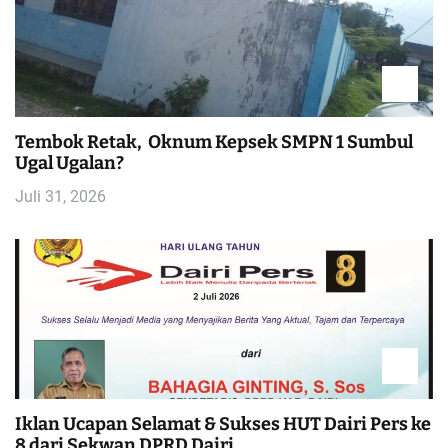
a
s
i
Tembok Retak, Oknum Kepsek SMPN 1 Sumbul
p
Ugal Ugalan?
o
Juli 31, 2026
s
Iklan Ucapan Selamat & Sukses HUT Dairi Pers ke
8 dari Sekwan DPRD Dairi