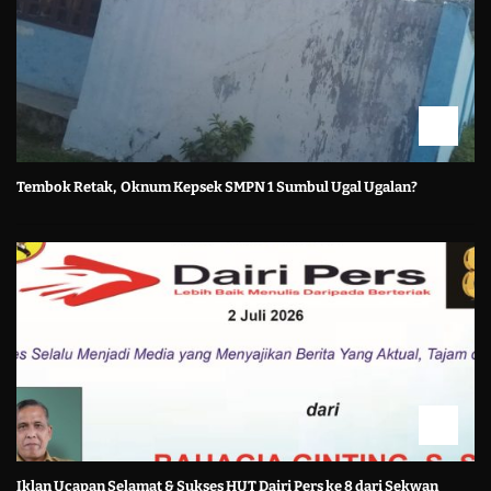
Tembok Retak, Oknum Kepsek SMPN 1 Sumbul Ugal Ugalan?
Iklan Ucapan Selamat & Sukses HUT Dairi Pers ke 8 dari Sekwan