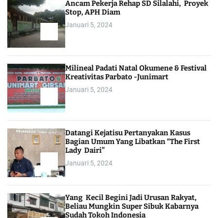
Ancam Pekerja Rehap SD Silalahi, Proyek
Stop, APH Diam
Januari 5, 2024
Milineal Padati Natal Okumene & Festival
Kreativitas Parbato -Junimart
Januari 5, 2024
Datangi Kejatisu Pertanyakan Kasus
Bagian Umum Yang Libatkan “The First
Lady Dairi”
Januari 5, 2024
Yang Kecil Begini Jadi Urusan Rakyat,
Beliau Mungkin Super Sibuk Kabarnya
Sudah Tokoh Indonesia