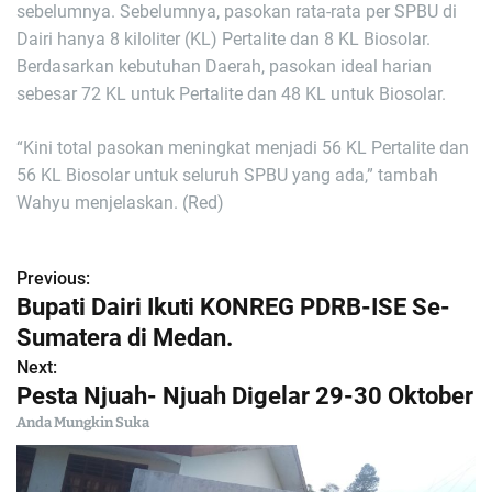
sebelumnya. Sebelumnya, pasokan rata-rata per SPBU di
Dairi hanya 8 kiloliter (KL) Pertalite dan 8 KL Biosolar.
Berdasarkan kebutuhan Daerah, pasokan ideal harian
sebesar 72 KL untuk Pertalite dan 48 KL untuk Biosolar.
“Kini total pasokan meningkat menjadi 56 KL Pertalite dan
56 KL Biosolar untuk seluruh SPBU yang ada,” tambah
Wahyu menjelaskan. (Red)
Previous:
N
Bupati Dairi Ikuti KONREG PDRB-ISE Se-
a
Sumatera di Medan.
Next:
v
Pesta Njuah- Njuah Digelar 29-30 Oktober
i
Anda Mungkin Suka
g