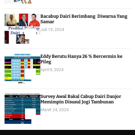
Bacabup Dairi Berimbang Diwarna Yang
Samar
Juli 19, 2024
3
Eddy Berutu Hanya 26 % Bercermin ke
Pileg
April 8, 2024
4
Survey Awal Bakal Cabup Dairi Danjor
Memimpin Disusul Jogi Tambunan
Maret 24, 2024
5