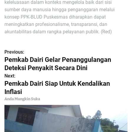
keleluasaan dalam konteks mengelola baik dari sisi
sumber daya manusia hingga penganggaran melalui
konsep PPK-BLUD Puskesmas diharapkan dapat
meningkatkan profesionalisme, transparansi, dan
akuntabilitas dalam rangka pelayanan publik. (Red)
Previous:
N
Pemkab Dairi Gelar Penanggulangan
a
Deteksi Penyakit Secara Dini
Next:
v
Pemkab Dairi Siap Untuk Kendalikan
i
Inflasi
Anda Mungkin Suka
g
a
s