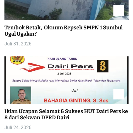
i
p
Tembok Retak, Oknum Kepsek SMPN 1 Sumbul
Ugal Ugalan?
o
Juli 31, 2026
s
Iklan Ucapan Selamat & Sukses HUT Dairi Pers ke
8 dari Sekwan DPRD Dairi
Juli 24, 2026