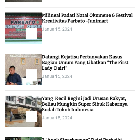
Milineal Padati Natal Okumene & Festival
Kreativitas Parbato -Junimart
Januari 5, 2024
Datangi Kejatisu Pertanyakan Kasus
Bagian Umum Yang Libatkan “The First
Lady Dairi”
Januari 5, 2024
Yang Kecil Begini Jadi Urusan Rakyat,
Beliau Mungkin Super Sibuk Kabarnya
Sudah Tokoh Indonesia
Januari 5, 2024
3 “Anak Siparbagaon” Dairi Perbaiki