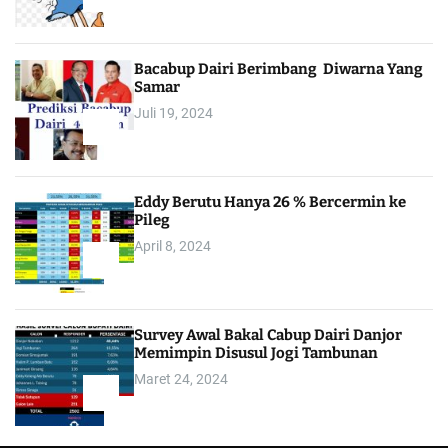
2
Bacabup Dairi Berimbang Diwarna Yang
Samar
Juli 19, 2024
3
Eddy Berutu Hanya 26 % Bercermin ke
Pileg
April 8, 2024
4
Survey Awal Bakal Cabup Dairi Danjor
Memimpin Disusul Jogi Tambunan
Maret 24, 2024
5