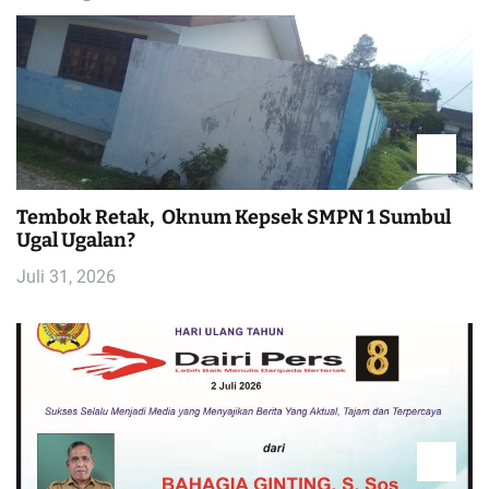
g
a
s
i
p
Tembok Retak, Oknum Kepsek SMPN 1 Sumbul
Ugal Ugalan?
o
Juli 31, 2026
s