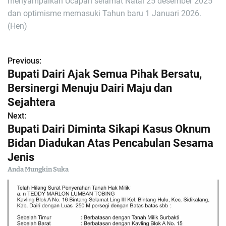
menyampaikan Ucapan selamat Natal 25 desember 2025
dan optimisme memasuki Tahun baru 1 Januari 2026.
(Hen)
Previous:
N
Bupati Dairi Ajak Semua Pihak Bersatu,
a
Bersinergi Menuju Dairi Maju dan
Sejahtera
v
Next:
i
Bupati Dairi Diminta Sikapi Kasus Oknum
Bidan Diadukan Atas Pencabulan Sesama
g
Jenis
a
Anda Mungkin Suka
s
i