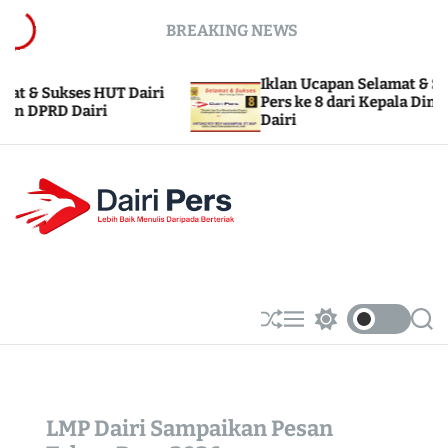
S
BREAKING NEWS
k
i
Iklan Ucapan Selamat & Sukses HUT Dairi
p
Dairi
Pers ke 8 dari Kepala Dinas Perhubungan
t
Dairi
o
c
o
n
t
D
e
A
n
I
t
R
S
M
S
S
h
e
w
e
I
u
n
i
a
P
ff
u
t
r
E
l
c
c
R
LMP Dairi Sampaikan Pesan
e
h
h
c
S