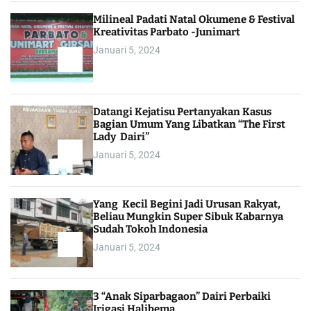
Milineal Padati Natal Okumene & Festival
Kreativitas Parbato -Junimart
Januari 5, 2024
Datangi Kejatisu Pertanyakan Kasus
Bagian Umum Yang Libatkan “The First
Lady Dairi”
Januari 5, 2024
Yang Kecil Begini Jadi Urusan Rakyat,
Beliau Mungkin Super Sibuk Kabarnya
Sudah Tokoh Indonesia
Januari 5, 2024
3 “Anak Siparbagaon” Dairi Perbaiki
Irigasi Halibema