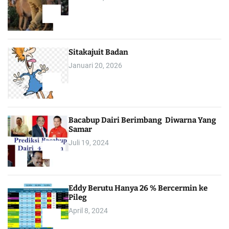
1
Sitakajuit Badan
Januari 20, 2026
2
Bacabup Dairi Berimbang Diwarna Yang
Samar
Juli 19, 2024
3
Eddy Berutu Hanya 26 % Bercermin ke
Pileg
April 8, 2024
4