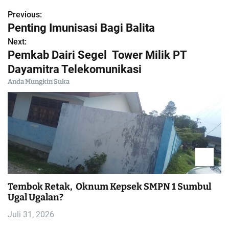
Previous:
N
Penting Imunisasi Bagi Balita
a
Next:
Pemkab Dairi Segel Tower Milik PT
v
Dayamitra Telekomunikasi
i
Anda Mungkin Suka
g
a
s
i
Tembok Retak, Oknum Kepsek SMPN 1 Sumbul
p
Ugal Ugalan?
o
Juli 31, 2026