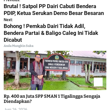
N
Brutal ! Satpol PP Dairi Cabuti Bendera
a
PDIP, Ketua Serukan Demo Besar Besaran
Next:
v
Bohong ! Pemkab Dairi Tidak Adil,
i
Bendera Partai & Baligo Caleg Ini Tidak
Dicabut
g
Anda Mungkin Suka
a
s
i
p
o
Rp. 400 an Juta SPP SMAN 1 Tigalingga Sengaja
Diendapkan?
s
Juni 26, 2026