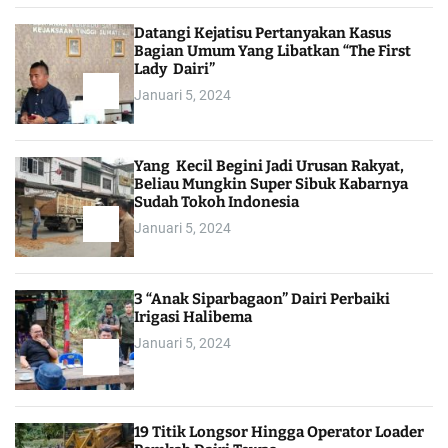
Datangi Kejatisu Pertanyakan Kasus
Bagian Umum Yang Libatkan “The First
Lady Dairi”
Januari 5, 2024
Yang Kecil Begini Jadi Urusan Rakyat,
Beliau Mungkin Super Sibuk Kabarnya
Sudah Tokoh Indonesia
Januari 5, 2024
3 “Anak Siparbagaon” Dairi Perbaiki
Irigasi Halibema
Januari 5, 2024
19 Titik Longsor Hingga Operator Loader