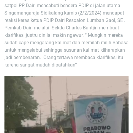
satpol PP Dairi mencabuti bendera PDIP di jalan utama
Singamangaraja Sidikalang kamis (2/2/2024) mendapat
reaksi keras ketua PDIP Dairi Resoalon Lumban Gaol, SE .
Pemkab Dairi melalui Sekda Charles Bantjin membuat
klarifikasi justru dinilai makin ngawur. “ Mungkin mereka
sudah cape mengarang kalimat dan memilah milih Bahasa
untuk mengelabui sehingga susunan kalimat diharapkan
jadi pembenaran. Orang tertawa membaca klarifikasi itu
karena sangat mudah dipatahkan”