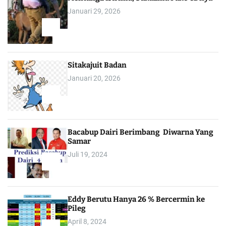
Januari 29, 2026
1
Sitakajuit Badan
Januari 20, 2026
2
Bacabup Dairi Berimbang Diwarna Yang
Samar
Juli 19, 2024
3
Eddy Berutu Hanya 26 % Bercermin ke
Pileg
April 8, 2024