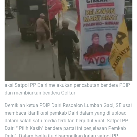
aksi Satpol PP Dairi melakukan pencabutan bendera PDIP
dan membiarkan bendera Golkar
Demikian ketua PDIP Dairi Resoalon Lumban Gaol, SE usai
membaca klarifikasi pemkab Dairi dalam yang di upload
dalam salah satu media terbitan berjudul Viral Satpol PP
Dairi “ Pilih Kasih” bendera partai ini penjelasan Pemkab
Dairi”. Dalam berita itu disampaikan kalau satpol PP