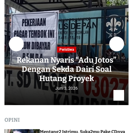
Peristiwa
Rekanan Nyaris “Adu Jotos”
Dengan Sekda Dairi Soal
Hutang Proyek
Juni 3, 2026
OPINI
Mentang2 Istrimu, Suka2mu Pake CDnya