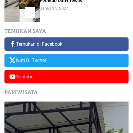
Pemkab Dairi Tewas
Januari 5, 2024
TEMUKAN SAYA
Temukan di Facebook
Ikuti Di Twitter
Youtube
PARIWISATA