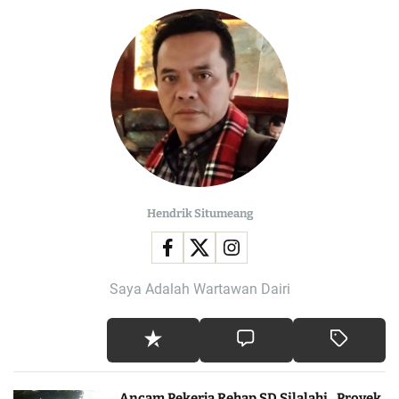
Hendrik Situmeang
Saya Adalah Wartawan Dairi
Ancam Pekerja Rehap SD Silalahi, Proyek