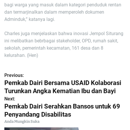
bagi warga yang masuk dalam kategori penduduk rentan
dan termarjinalkan dalam memperoleh dokumen
Adminduk,” katanya lagi.
Charles juga menjelaskan bahwa inovasi Jempol Siturang
ini melibatkan bebrbagai stakeholder, OPD, rumah sakit,
sekolah, pemerintah kecamatan, 161 desa dan 8
kelurahan. (Hen)
Previous:
N
Pemkab Dairi Bersama USAID Kolaborasi
a
Turunkan Angka Kematian Ibu dan Bayi
Next:
v
Pemkab Dairi Serahkan Bansos untuk 69
i
Penyandang Disabilitas
Anda Mungkin Suka
g