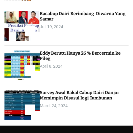
Bacabup Dairi Berimbang Diwarna Yang
Samar
Juli 19, 2024
3
Eddy Berutu Hanya 26 % Bercermin ke
Pileg
April 8, 2024
4
Survey Awal Bakal Cabup Dairi Danjor
Memimpin Disusul Jogi Tambunan
Maret 24, 2024
5