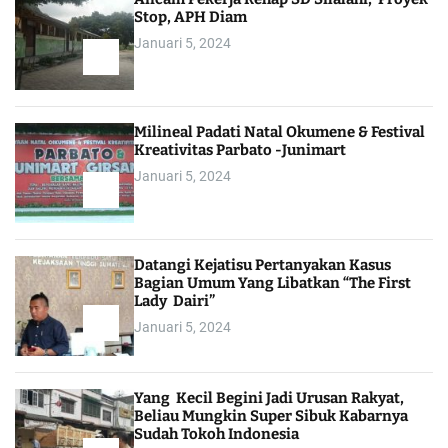
Stop, APH Diam
Januari 5, 2024
Milineal Padati Natal Okumene & Festival
Kreativitas Parbato -Junimart
Januari 5, 2024
Datangi Kejatisu Pertanyakan Kasus
Bagian Umum Yang Libatkan “The First
Lady Dairi”
Januari 5, 2024
Yang Kecil Begini Jadi Urusan Rakyat,
Beliau Mungkin Super Sibuk Kabarnya
Sudah Tokoh Indonesia