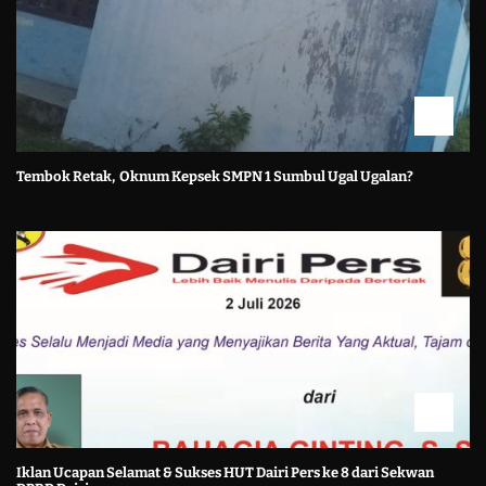
Tembok Retak, Oknum Kepsek SMPN 1 Sumbul Ugal Ugalan?
Iklan Ucapan Selamat & Sukses HUT Dairi Pers ke 8 dari Sekwan