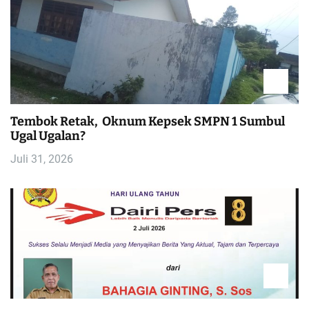
a
s
i
p
Tembok Retak, Oknum Kepsek SMPN 1 Sumbul
Ugal Ugalan?
o
Juli 31, 2026
s