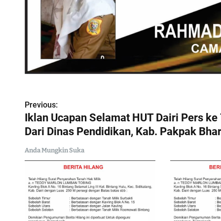
N
Previous:
Iklan Ucapan Selamat HUT Dairi Pers ke
a
Dari Dinas Pendidikan, Kab. Pakpak Bhar
v
Anda Mungkin Suka
i
g
a