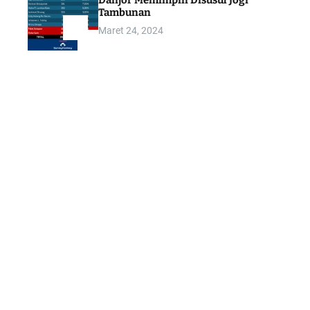
Danjor Memimpin Disusul Jogi
Tambunan
Maret 24, 2024
5