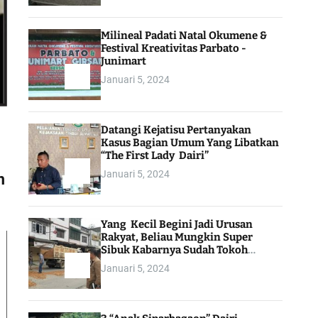
Milineal Padati Natal Okumene &
Festival Kreativitas Parbato -
Junimart
Januari 5, 2024
Datangi Kejatisu Pertanyakan
Kasus Bagian Umum Yang Libatkan
“The First Lady Dairi”
Januari 5, 2024
m
Yang Kecil Begini Jadi Urusan
Rakyat, Beliau Mungkin Super
Sibuk Kabarnya Sudah Tokoh
Indonesia
Januari 5, 2024