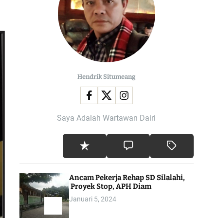
l
o
r
m
o
d
e
Hendrik Situmeang
Saya Adalah Wartawan Dairi
Ancam Pekerja Rehap SD Silalahi,
Proyek Stop, APH Diam
Januari 5, 2024