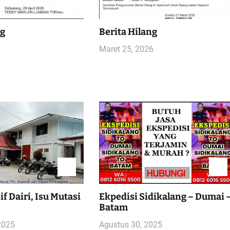
ng
Berita Hilang
Maret 25, 2026
f Dairi, Isu Mutasi
Ekpedisi Sidikalang – Dumai 
Batam
2025
Agustus 30, 2025