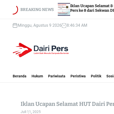
S
PN 1
Iklan Ucapan Selamat & Sukses HUT Dairi
k
BREAKING NEWS
Pers ke 8 dari Sekwan DPRD Dairi
i
p
Minggu, Agustus 9 2026
8
:
46
:
36
AM
t
o
c
o
n
t
D
e
A
n
I
Beranda
Hukum
Pariwisata
Peristiwa
Politik
Sosi
t
R
I
P
E
Iklan Ucapan Selamat HUT Dairi Per
R
S
Juli 11, 2025