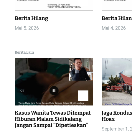
s
i
Berita Hilang
Berita Hila
p
Mei 5, 2026
Mei 4, 2026
o
Berita Lain
s
Kasus Wanita Tewas Ditempat
Jaga Kondusi
Hiburan Malam Sidikalang
Hoax
Jangan Sampai “Dipetieskan”
September 1, 