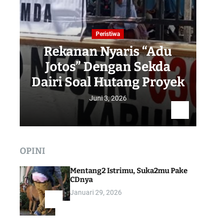
Peristiwa
Rekanan Nyaris “Adu
Jotos” Dengan Sekda
R
Dairi Soal Hutang Proyek
Juni 3, 2026
OPINI
Mentang2 Istrimu, Suka2mu Pake
CDnya
Januari 29, 2026
1