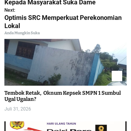
a
Kepada Masyarakat Suka Dame
Next:
v
Optimis SRC Memperkuat Perekonomian
i
Lokal
Anda Mungkin Suka
g
a
s
i
p
Tembok Retak, Oknum Kepsek SMPN 1 Sumbul
Ugal Ugalan?
o
Juli 31, 2026
s