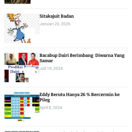
Sitakajuit Badan
Januari 20, 2026
2
Bacabup Dairi Berimbang Diwarna Yang
Samar
Juli 19, 2024
3
Eddy Berutu Hanya 26 % Bercermin ke
Pileg
April 8, 2024
4